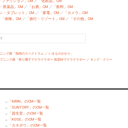
「ファッション」CM
／
「化粧品」CM
・医薬品」CM
／
「お酒」CM
／
「飲料」CM
ン・タブレット」CM
／
「家電」CM
／
「カメラ」CM
／
「保険」CM
／
「旅行・リゾート」CM
／
「その他」CM
ニング曲「熱情のスペクトラム ／ いきものがかり」
プニング曲「祭り囃子でゲラゲラポー 初恋峠でゲラゲラポー ／ キング・クリー
→
「KIRIN」のCM一覧
→
「SUNTORY」のCM一覧
→
「資生堂」のCM一覧
→
「KOSE」のCM一覧
→
「カネボウ」のCM一覧