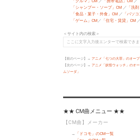
「クルマ」CM
／
「携帯電話」CM
／
「シャンプー・ソープ」CM
／
「洗剤
「食品・菓子・外食」CM
／
「パソコ
「ゲーム」CM
／
「住宅・賃貸」CM
＜サイト内の検索＞
【前のページ】→
アニメ「七つの大罪」のオープ
【次のページ】→
アニメ「妖怪ウォッチ」のオー
ムソーダ」
★★ CM曲メニュー ★★
【CM曲】メーカー
→
「ドコモ」のCM一覧