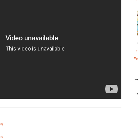
「
「
Fe
ラ
ラ