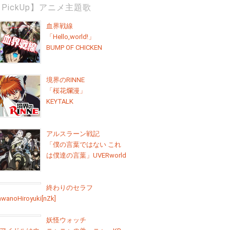
PickUp】アニメ主題歌
血界戦線
「Hello,world!」
BUMP OF CHICKEN
境界のRINNE
「桜花爛漫」
KEYTALK
アルスラーン戦記
「僕の言葉ではない これ
は僕達の言葉」UVERworld
終わりのセラフ
wanoHiroyuki[nZk]
妖怪ウォッチ