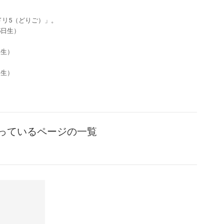
ドリ5（どりご）」。
5日生）
）
日生）
）
日生）
っているページの一覧