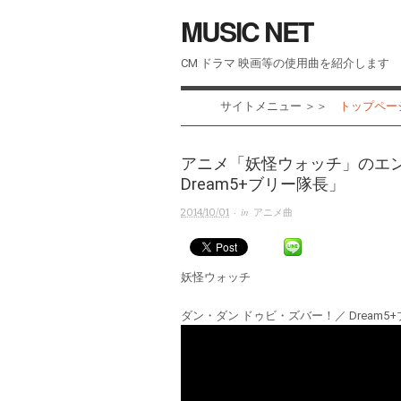
MUSIC NET
CM ドラマ 映画等の使用曲を紹介します
サイトメニュー ＞＞
トップページ 
アニメ「妖怪ウォッチ」のエ
Dream5+ブリー隊長」
· in
2014/10/01
アニメ曲
妖怪ウォッチ
ダン・ダン ドゥビ・ズバー！／ Dream5