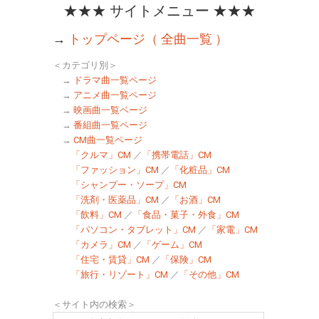
★★★ サイトメニュー ★★★
→
トップページ（ 全曲一覧 ）
＜カテゴリ別＞
→
ドラマ曲一覧ページ
→
アニメ曲一覧ページ
→
映画曲一覧ページ
→
番組曲一覧ページ
→
CM曲一覧ページ
「クルマ」CM
／
「携帯電話」CM
「ファッション」CM
／
「化粧品」CM
「シャンプー・ソープ」CM
「洗剤・医薬品」CM
／
「お酒」CM
「飲料」CM
／
「食品・菓子・外食」CM
「パソコン・タブレット」CM
／
「家電」CM
「カメラ」CM
／
「ゲーム」CM
「住宅・賃貸」CM
／
「保険」CM
「旅行・リゾート」CM
／
「その他」CM
＜サイト内の検索＞