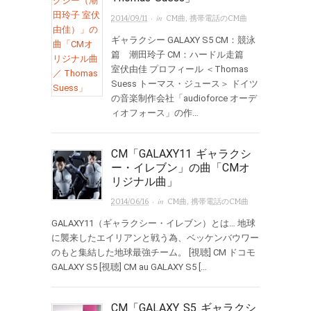
· in
2014/09/11
CM曲
,
携帯電話のCM曲
ギャラクシー GALAXY S5 CM：競泳
篇 潮田玲子 CM：ハードル走篇
室伏由佳 プロフィール ＜Thomas
Suess トーマス・ジュース＞ ドイツ
の音楽制作会社「audioforce オーデ
ィオフォース」の作…
CM「GALAXY11 ギャラクシ
ー・イレブン」の曲「CMオ
リジナル曲」
· in
2014/06/16
CM曲
,
携帯電話のCM曲
GALAXY11（ギャラクシー・イレブン）とは… 地球
に襲来したエイリアンと戦う為、ベッケンバウワー
のもと集結した地球最強チーム。 [視聴] CM ドコモ
GALAXY S5 [視聴] CM au GALAXY S5 […
CM「GALAXY S5 ギャラクシ