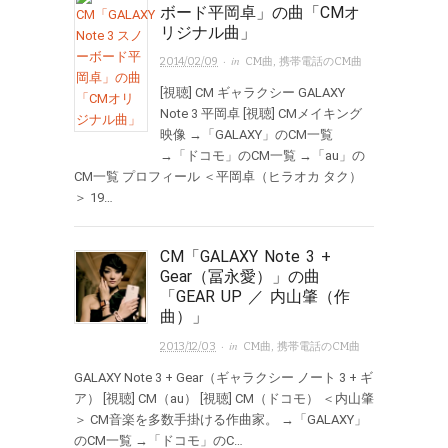
ボード平岡卓」の曲「CMオ
リジナル曲」
· in
2014/02/09
CM曲
,
携帯電話のCM曲
[視聴] CM ギャラクシー GALAXY
Note 3 平岡卓 [視聴] CMメイキング
映像 →「GALAXY」のCM一覧
→「ドコモ」のCM一覧 →「au」の
CM一覧 プロフィール ＜平岡卓（ヒラオカ タク）
＞ 19…
CM「GALAXY Note 3 +
Gear（冨永愛）」の曲
「GEAR UP ／ 内山肇（作
曲）」
· in
2013/12/03
CM曲
,
携帯電話のCM曲
GALAXY Note 3 + Gear（ギャラクシー ノート 3 + ギ
ア） [視聴] CM（au） [視聴] CM（ドコモ） ＜内山肇
＞ CM音楽を多数手掛ける作曲家。 →「GALAXY」
のCM一覧 →「ドコモ」のC…