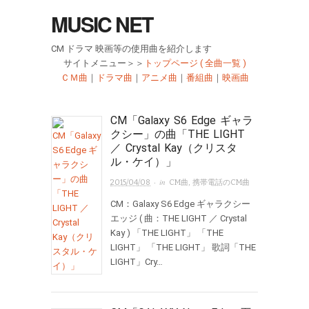
MUSIC NET
CM ドラマ 映画等の使用曲を紹介します
サイトメニュー＞＞
トップページ ( 全曲一覧 )
ＣＭ曲
｜
ドラマ曲
｜
アニメ曲
｜
番組曲
｜
映画曲
CM「Galaxy S6 Edge ギャラ
クシー」の曲「THE LIGHT
／ Crystal Kay（クリスタ
ル・ケイ）」
· in
2015/04/08
CM曲
,
携帯電話のCM曲
CM：Galaxy S6 Edge ギャラクシー
エッジ ( 曲：THE LIGHT ／ Crystal
Kay ) 「THE LIGHT」 「THE
LIGHT」 「THE LIGHT」 歌詞「THE
LIGHT」Cry…