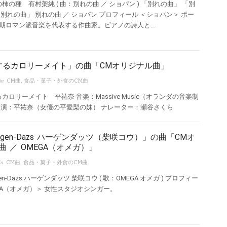
柿の種 有村架純 ( 曲：別れの曲 ／ ショパン ) 「別れの曲」 「別
「別れの曲」 別れの曲 ／ ショパン プロフィール ＜ショパン＞ ポー
期ロマン派音楽を代表する作曲家。ピアノの詩人と…
するカロリーメイト」の曲「CMオリジナル曲」
in
CM曲
,
食品・菓子・外食のCM曲
カロリーメイト 平祐奈 音楽：Massive Music（オランダの音楽制
出演：平祐奈（女優の平愛梨の妹） ナレーター：瀬谷さくら
agen-Dazs ハーゲンダッツ（柴咲コウ）」の曲「CMオ
曲 ／ OMEGA（オメガ）」
in
CM曲
,
食品・菓子・外食のCM曲
en-Dazs ハーゲンダッツ 柴咲コウ ( 歌：OMEGA オメガ ) プロフィー
EGA（オメガ）＞ 女性スタジオシンガー。