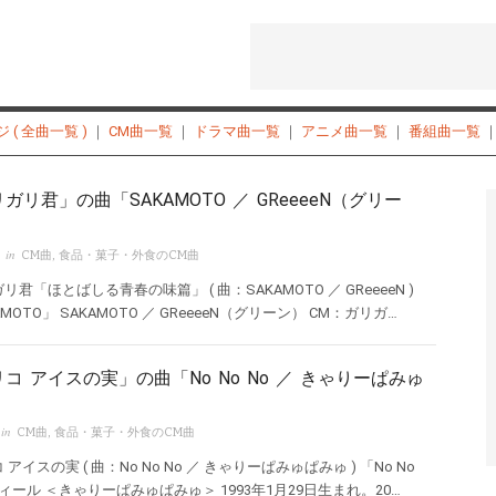
( 全曲一覧 )
｜
CM曲一覧
｜
ドラマ曲一覧
｜
アニメ曲一覧
｜
番組曲一覧
ガリ君」の曲「SAKAMOTO ／ GReeeeN（グリー
 in
CM曲
,
食品・菓子・外食のCM曲
リ君「ほとばしる青春の味篇」 ( 曲：SAKAMOTO ／ GReeeeN )
AMOTO」 SAKAMOTO ／ GReeeeN（グリーン） CM：ガリガ…
コ アイスの実」の曲「No No No ／ きゃりーぱみゅ
 in
CM曲
,
食品・菓子・外食のCM曲
アイスの実 ( 曲：No No No ／ きゃりーぱみゅぱみゅ ) 「No No
 プロフィール ＜きゃりーぱみゅぱみゅ＞ 1993年1月29日生まれ。20…