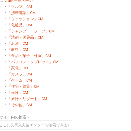
→
CM曲一覧ページ
・
「クルマ」CM
・
「携帯電話」CM
・
「ファッション」CM
・
「化粧品」CM
・
「シャンプー・ソープ」CM
・
「洗剤・医薬品」CM
・
「お酒」CM
・
「飲料」CM
・
「食品・菓子・外食」CM
・
「パソコン・タブレット」CM
・
「家電」CM
・
「カメラ」CM
・
「ゲーム」CM
・
「住宅・賃貸」CM
・
「保険」CM
・
「旅行・リゾート」CM
・
「その他」CM
サイト内の検索＞