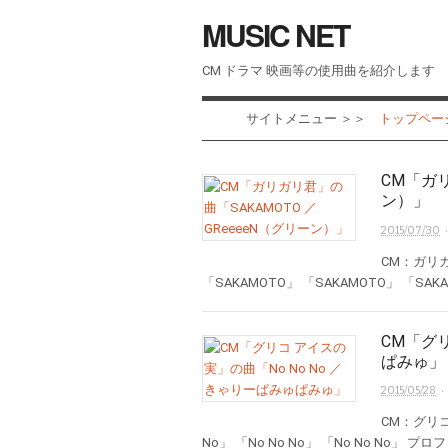
MUSIC NET
CM ドラマ 映画等の使用曲を紹介します
サイトメニュー ＞＞
トップページ 
CM「ガリ
ン）」
·
2015/07/30
CM：ガリガ
「SAKAMOTO」 「SAKAMOTO」 「SAK
CM「グリ
ぱみゅ」
·
2015/05/28
CM：グリコ 
No」 「No No No」 「No No No」