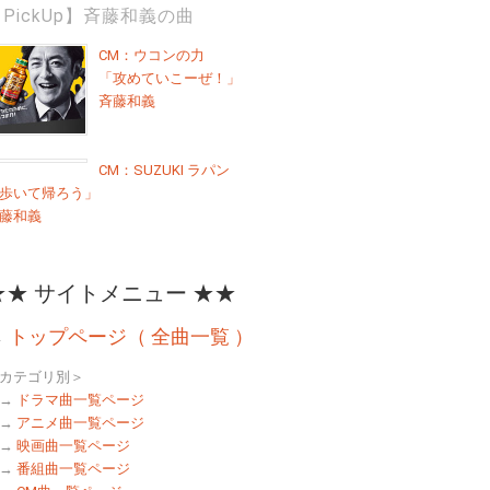
PickUp】斉藤和義の曲
CM：ウコンの力
「攻めていこーぜ！」
斉藤和義
CM：SUZUKI ラパン
歩いて帰ろう」
藤和義
★★ サイトメニュー ★★
→
トップページ（ 全曲一覧 ）
カテゴリ別＞
→
ドラマ曲一覧ページ
→
アニメ曲一覧ページ
→
映画曲一覧ページ
→
番組曲一覧ページ