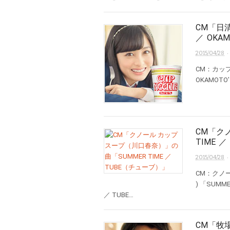
CM「日清
／ OKA
·
2015/04/28
CM：カップ
OKAMOTO’S
CM「ク
TIME 
·
2015/04/28
CM：クノー
) 「SUMME
／ TUBE…
CM「牧場