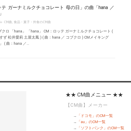
ッテ ガーナミルクチョコレート 母の日」の曲「hana ／
」
in
CM曲
,
食品・菓子・外食のCM曲
 コブクロ 「hana」 「hana」 CM：ロッテ ガーナミルクチョコレート (
ず 松井愛莉 土屋太鳳 ) ( 曲：hana ／ コブクロ ) CMメイキング
( 曲：hana ／…
★★ CM曲メニュー ★★
【CM曲】メーカー
→
「ドコモ」のCM一覧
→
「au」のCM一覧
→
「ソフトバンク」のCM一覧