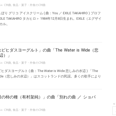
 in
CM曲
,
食品・菓子・外食のCM曲
り グリコ アイスクリーム ( 曲：You ／ EXILE TAKAHIRO ) プロフ
ILE TAKAHIRO タカヒロ＞ 1984年12月8日生まれ。EXILE（エグザイ
カル。
ビヒダスヨーグルト」の曲「The Water is Wide（悲
辺）」
 in
CM曲
,
食品・菓子・外食のCM曲
ダスヨーグルト ( 曲：The Water is Wide 悲しみの水辺 ) 「The
is Wide（悲しみの水辺）」はスコットランドの民謡。多くの歌手により
田の柿の種（有村架純）」の曲「別れの曲 ／ ショパ
＜
 in
CM曲
,
食品・菓子・外食のCM曲