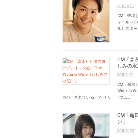
·
2015/04/26
CM：牧場しぼ
ィール ＜EX
ル）のボー
CM「森永
しみの水
·
2015/04/24
CM：森永ビヒ
Water 
カバーされている。 ヘイリー・ウェ…
CM「亀
ン」
·
2015/04/22