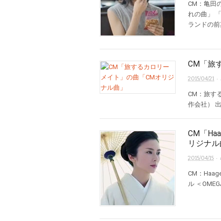
CM：亀田の
れの曲」 
ランドの前
CM「旅
· 
2015/04/21
CM：旅する
作会社） 
CM「Ha
リジナル
· 
2015/04/15
CM：Haag
ル ＜OM