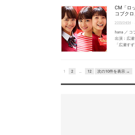
CM「ロ
コブクロ
· 
2015/04/14
hana ／
出演：広瀬す
「広瀬すず」 
1
2
…
12
次の10件を表示 →