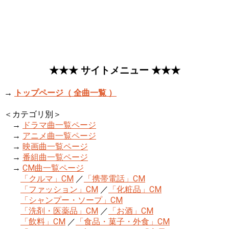
★★★ サイトメニュー ★★★
→
トップページ（ 全曲一覧 ）
＜カテゴリ別＞
→
ドラマ曲一覧ページ
→
アニメ曲一覧ページ
→
映画曲一覧ページ
→
番組曲一覧ページ
→
CM曲一覧ページ
「クルマ」CM
／
「携帯電話」CM
「ファッション」CM
／
「化粧品」CM
「シャンプー・ソープ」CM
「洗剤・医薬品」CM
／
「お酒」CM
「飲料」CM
／
「食品・菓子・外食」CM