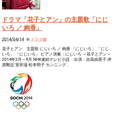
ドラマ「花子とアン」の主題歌「にじ
いろ ／ 絢香」
2014/04/14
· in
ドラマ曲
花子とアン 主題歌 にじいろ ／ 絢香 「にじいろ」 「にじ
いろ」 「にじいろ」 ピアノ演奏：にじいろ ＜花子とアン＞
2014年3月～9月 NHK連続テレビ小説 出演：吉高由里子 伊
原剛志 室井滋 松本明子 カンニング…