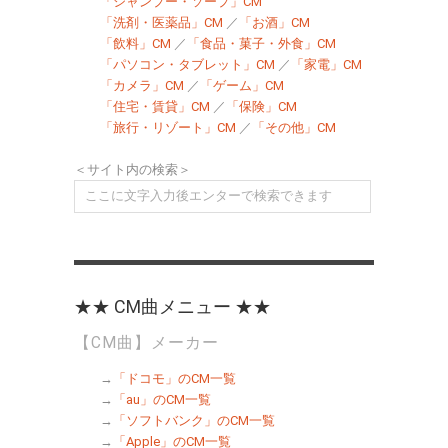
「シャンプー・ソープ」CM
「洗剤・医薬品」CM
／
「お酒」CM
「飲料」CM
／
「食品・菓子・外食」CM
「パソコン・タブレット」CM
／
「家電」CM
「カメラ」CM
／
「ゲーム」CM
「住宅・賃貸」CM
／
「保険」CM
「旅行・リゾート」CM
／
「その他」CM
＜サイト内の検索＞
★★ CM曲メニュー ★★
【CM曲】メーカー
→
「ドコモ」のCM一覧
→
「au」のCM一覧
→
「ソフトバンク」のCM一覧
→
「Apple」のCM一覧