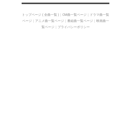
トップページ ( 全曲一覧 )
｜
CM曲一覧ページ
｜
ドラマ曲一覧
ページ
｜
アニメ曲一覧ページ
｜
番組曲一覧ページ
｜
映画曲一
覧ページ
｜
プライバシーポリシー