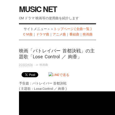
MUSIC NET
CM ドラマ 映画等の使用曲を紹介します
サイトメニュー＞＞
トップページ ( 全曲一覧 )
ＣＭ曲
｜
ドラマ曲
｜
アニメ曲
｜
番組曲
｜
映画曲
映画「パトレイバー 首都決戦」の主
題歌「Lose Control ／ 絢香」
· in
2015/04/16
映画曲
予告篇：パトレイバー 首都決戦
( 主題歌：Lose Control ／ 絢香 )