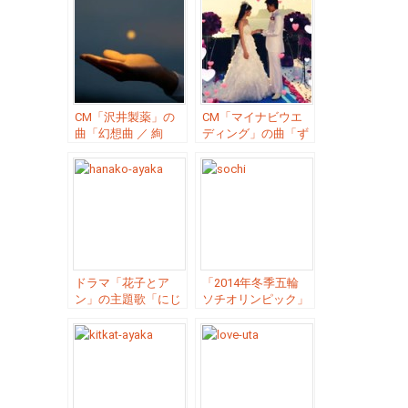
CM「沢井製薬」の
CM「マイナビウエ
曲「幻想曲 ／ 絢
ディング」の曲「ず
香」
っとたいせつなキモ
チ ／ 絢香」
ドラマ「花子とア
「2014年冬季五輪
ン」の主題歌「にじ
ソチオリンピック」
いろ ／ 絢香」
フジテレビ系のテー
マ曲「number one
／ 絢香」