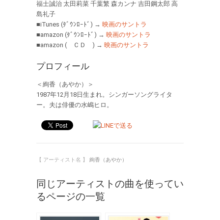
福士誠治 太田莉菜 千葉繁 森カンナ 吉田鋼太郎 高
島礼子
■iTunes (ﾀﾞｳﾝﾛｰﾄﾞ) →
映画のサントラ
■amazon (ﾀﾞｳﾝﾛｰﾄﾞ) →
映画のサントラ
■amazon ( ＣＤ ) →
映画のサントラ
プロフィール
＜絢香（あやか）＞
1987年12月18日生まれ。シンガーソングライタ
ー。夫は俳優の水嶋ヒロ。
【 アーティスト名 】
絢香（あやか）
同じアーティストの曲を使ってい
るページの一覧