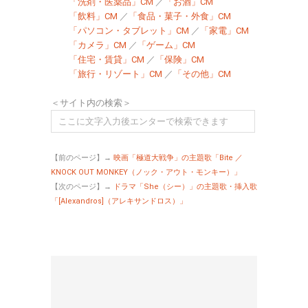
「洗剤・医薬品」CM
／
「お酒」CM
「飲料」CM
／
「食品・菓子・外食」CM
「パソコン・タブレット」CM
／
「家電」CM
「カメラ」CM
／
「ゲーム」CM
「住宅・賃貸」CM
／
「保険」CM
「旅行・リゾート」CM
／
「その他」CM
＜サイト内の検索＞
【前のページ】→
映画「極道大戦争」の主題歌「Bite ／
KNOCK OUT MONKEY（ノック・アウト・モンキー）」
【次のページ】→
ドラマ「She（シー）」の主題歌・挿入歌
「[Alexandros]（アレキサンドロス）」