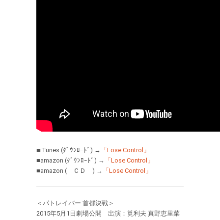
■iTunes (ﾀﾞｳﾝﾛｰﾄﾞ) →
「Lose Control」
■amazon (ﾀﾞｳﾝﾛｰﾄﾞ) →
「Lose Control」
■amazon ( ＣＤ ) →
「Lose Control」
＜パトレイバー 首都決戦＞
2015年5月1日劇場公開 出演：筧利夫 真野恵里菜