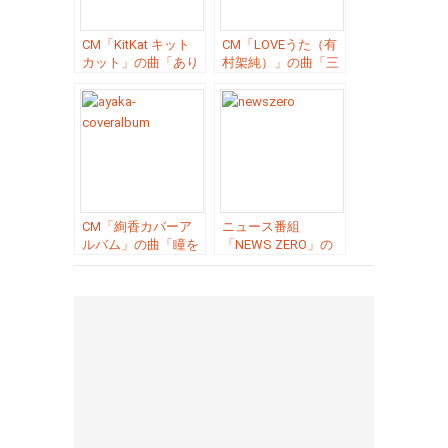
CM「KitKat キット
CM「LOVEうた（有
カット」の曲「あり
村架純）」の曲「三
がとうの輪 ／ 絢
日月 ／ 絢香」
香」
CM「絢香カバーア
ニュース番組
ルバム」の曲「瞳を
「NEWS ZERO」の
とじて／LA・LA・
エンディング曲「ツ
LA LOVE SONG／空
ヨク想う ／ 絢香」
と君のあいだに 」