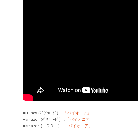
■iTunes (ﾀﾞｳﾝﾛｰﾄﾞ) →
「パイオニア」
■amazon (ﾀﾞｳﾝﾛｰﾄﾞ) →
「パイオニア」
■amazon ( ＣＤ ) →
「パイオニア」