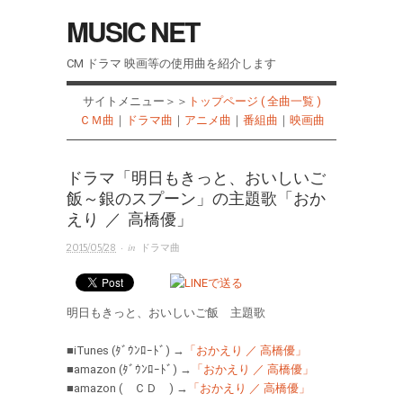
MUSIC NET
CM ドラマ 映画等の使用曲を紹介します
サイトメニュー＞＞
トップページ ( 全曲一覧 )
ＣＭ曲
｜
ドラマ曲
｜
アニメ曲
｜
番組曲
｜
映画曲
ドラマ「明日もきっと、おいしいご
飯～銀のスプーン」の主題歌「おか
えり ／ 高橋優」
· in
2015/05/28
ドラマ曲
明日もきっと、おいしいご飯 主題歌
■iTunes (ﾀﾞｳﾝﾛｰﾄﾞ) →
「おかえり ／ 高橋優」
■amazon (ﾀﾞｳﾝﾛｰﾄﾞ) →
「おかえり ／ 高橋優」
■amazon ( ＣＤ ) →
「おかえり ／ 高橋優」