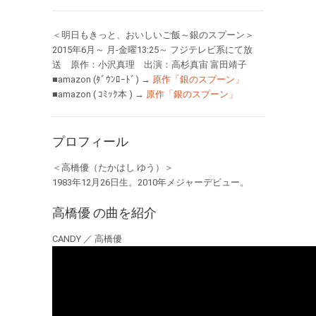
＜明日もきっと、おいしいご飯～銀のスプーン＞
2015年6月～ 月-金曜13:25～ フジテレビ系にて放
送 原作：小沢真理 出演：高杉真宙 富田靖子
■amazon (ﾀﾞｳﾝﾛｰﾄﾞ) →
原作「銀のスプーン」
■amazon ( ｺﾐｯｸ本 ) →
原作「銀のスプーン」
プロフィール
＜高橋優（たかはし ゆう）＞
1983年12月26日生。2010年メジャーデビュー。
高橋優 の曲を紹介
CANDY ／ 高橋優