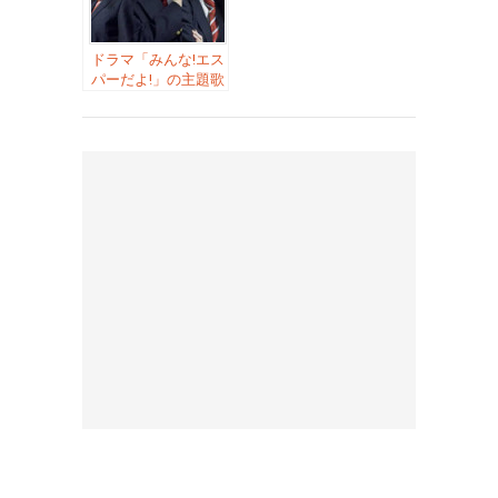
ドラマ「みんな!エス
パーだよ!」の主題歌
「(Where’s)THE
SILENT MAJORITY?
／ 高橋優」