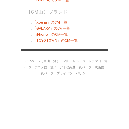
→
「Google」のCM一覧
【CM曲】ブランド
→
「Xperia」のCM一覧
→
「GALAXY」のCM一覧
→
「iPhone」のCM一覧
→
「TOYOTOWN」のCM一覧
トップページ ( 全曲一覧 )
｜
CM曲一覧ページ
｜
ドラマ曲一覧
ページ
｜
アニメ曲一覧ページ
｜
番組曲一覧ページ
｜
映画曲一
覧ページ
｜
プライバシーポリシー