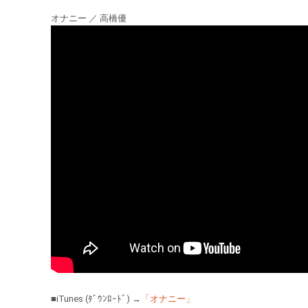
オナニー ／ 高橋優
■iTunes (ﾀﾞｳﾝﾛｰﾄﾞ) →
「オナニー」