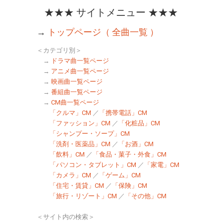
★★★ サイトメニュー ★★★
→
トップページ（ 全曲一覧 ）
＜カテゴリ別＞
→
ドラマ曲一覧ページ
→
アニメ曲一覧ページ
→
映画曲一覧ページ
→
番組曲一覧ページ
→
CM曲一覧ページ
「クルマ」CM
／
「携帯電話」CM
「ファッション」CM
／
「化粧品」CM
「シャンプー・ソープ」CM
「洗剤・医薬品」CM
／
「お酒」CM
「飲料」CM
／
「食品・菓子・外食」CM
「パソコン・タブレット」CM
／
「家電」CM
「カメラ」CM
／
「ゲーム」CM
「住宅・賃貸」CM
／
「保険」CM
「旅行・リゾート」CM
／
「その他」CM
＜サイト内の検索＞