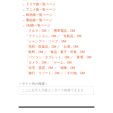
→
ドラマ曲一覧ページ
→
アニメ曲一覧ページ
→
映画曲一覧ページ
→
番組曲一覧ページ
→
CM曲一覧ページ
「クルマ」CM
／
「携帯電話」CM
「ファッション」CM
／
「化粧品」CM
「シャンプー・ソープ」CM
「洗剤・医薬品」CM
／
「お酒」CM
「飲料」CM
／
「食品・菓子・外食」CM
「パソコン・タブレット」CM
／
「家電」CM
「カメラ」CM
／
「ゲーム」CM
「住宅・賃貸」CM
／
「保険」CM
「旅行・リゾート」CM
／
「その他」CM
＜サイト内の検索＞