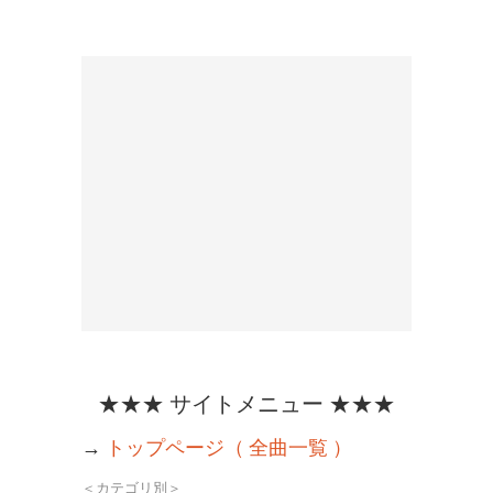
★★★ サイトメニュー ★★★
→
トップページ（ 全曲一覧 ）
＜カテゴリ別＞