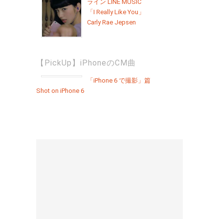
ライン LINE MUSIC
「I Really Like You」
Carly Rae Jepsen
【PickUp】iPhoneのCM曲
「iPhone 6 で撮影」篇
Shot on iPhone 6