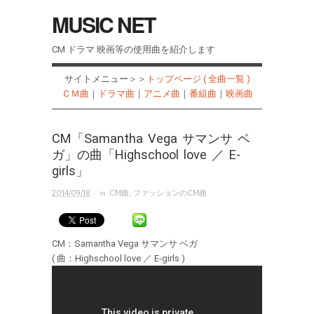
MUSIC NET
CM ドラマ 映画等の使用曲を紹介します
サイトメニュー＞＞
トップページ ( 全曲一覧 )
ＣＭ曲
｜
ドラマ曲
｜
アニメ曲
｜
番組曲
｜
映画曲
CM「Samantha Vega サマンサ ベ
ガ」の曲「Highschool love ／ E-
girls」
· in
2014/09/18
CM曲
,
ファッションのCM曲
CM：Samantha Vega サマンサ ベガ
( 曲：Highschool love ／ E-girls )