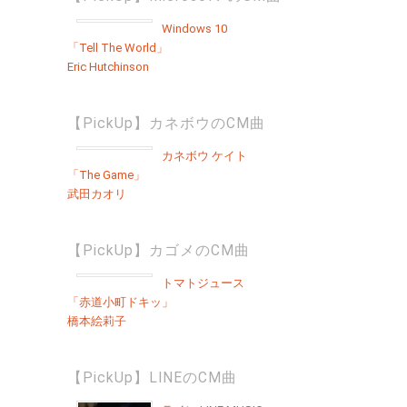
Windows 10
「Tell The World」
Eric Hutchinson
【PickUp】カネボウのCM曲
カネボウ ケイト
「The Game」
武田カオリ
【PickUp】カゴメのCM曲
トマトジュース
「赤道小町ドキッ」
橋本絵莉子
【PickUp】LINEのCM曲