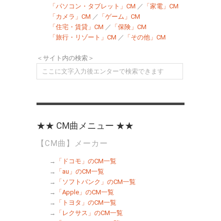
「パソコン・タブレット」CM
／
「家電」CM
「カメラ」CM
／
「ゲーム」CM
「住宅・賃貸」CM
／
「保険」CM
「旅行・リゾート」CM
／
「その他」CM
＜サイト内の検索＞
★★ CM曲メニュー ★★
【CM曲】メーカー
→
「ドコモ」のCM一覧
→
「au」のCM一覧
→
「ソフトバンク」のCM一覧
→
「Apple」のCM一覧
→
「トヨタ」のCM一覧
→
「レクサス」のCM一覧