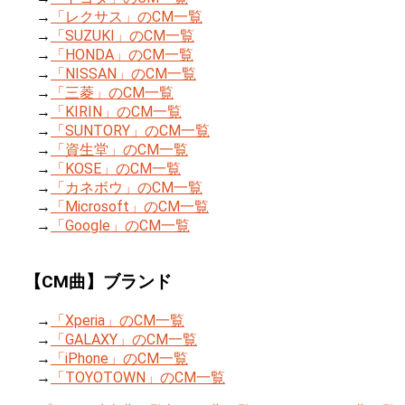
→
「レクサス」のCM一覧
→
「SUZUKI」のCM一覧
→
「HONDA」のCM一覧
→
「NISSAN」のCM一覧
→
「三菱」のCM一覧
→
「KIRIN」のCM一覧
→
「SUNTORY」のCM一覧
→
「資生堂」のCM一覧
→
「KOSE」のCM一覧
→
「カネボウ」のCM一覧
→
「Microsoft」のCM一覧
→
「Google」のCM一覧
【CM曲】ブランド
→
「Xperia」のCM一覧
→
「GALAXY」のCM一覧
→
「iPhone」のCM一覧
→
「TOYOTOWN」のCM一覧