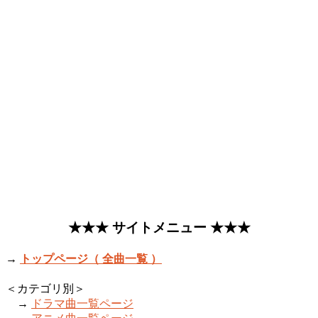
★★★ サイトメニュー ★★★
→
トップページ（ 全曲一覧 ）
＜カテゴリ別＞
→
ドラマ曲一覧ページ