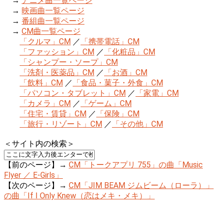
→
アニメ曲一覧ページ
→
映画曲一覧ページ
→
番組曲一覧ページ
→
CM曲一覧ページ
「クルマ」CM
／
「携帯電話」CM
「ファッション」CM
／
「化粧品」CM
「シャンプー・ソープ」CM
「洗剤・医薬品」CM
／
「お酒」CM
「飲料」CM
／
「食品・菓子・外食」CM
「パソコン・タブレット」CM
／
「家電」CM
「カメラ」CM
／
「ゲーム」CM
「住宅・賃貸」CM
／
「保険」CM
「旅行・リゾート」CM
／
「その他」CM
＜サイト内の検索＞
【前のページ】→
CM「トークアプリ 755」の曲「Music
Flyer ／ E-Girls」
【次のページ】→
CM「JIM BEAM ジムビーム（ローラ）」
の曲「If I Only Knew（恋はメキ・メキ）」