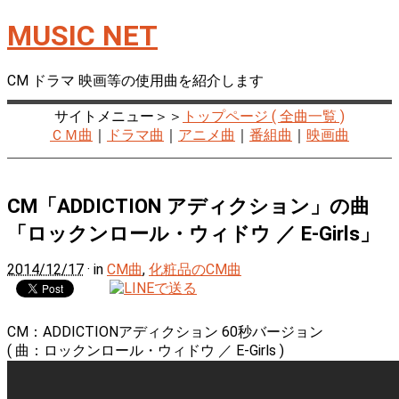
MUSIC NET
CM ドラマ 映画等の使用曲を紹介します
サイトメニュー＞＞
トップページ ( 全曲一覧 )
ＣＭ曲
｜
ドラマ曲
｜
アニメ曲
｜
番組曲
｜
映画曲
CM「ADDICTION アディクション」の曲
「ロックンロール・ウィドウ ／ E-Girls」
2014/12/17
· in
CM曲
,
化粧品のCM曲
CM：ADDICTIONアディクション 60秒バージョン
( 曲：ロックンロール・ウィドウ ／ E-Girls )