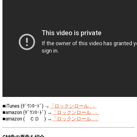
■iTunes (ﾀﾞｳﾝﾛｰﾄﾞ) →
「ロックンロール…」
■amazon (ﾀﾞｳﾝﾛｰﾄﾞ) →
「ロックンロール…」
■amazon ( ＣＤ ) →
「ロックンロール…」