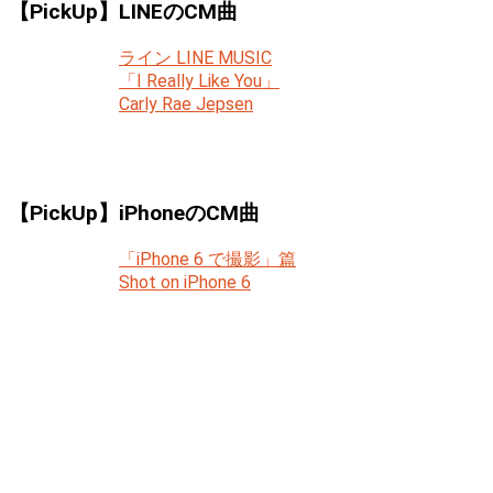
【PickUp】LINEのCM曲
ライン LINE MUSIC
「I Really Like You」
Carly Rae Jepsen
【PickUp】iPhoneのCM曲
「iPhone 6 で撮影」篇
Shot on iPhone 6