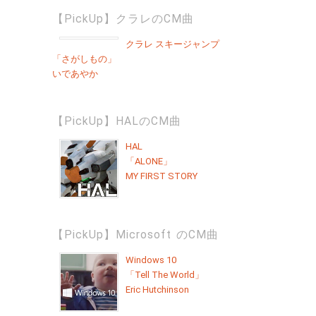
【PickUp】クラレのCM曲
クラレ スキージャンプ
「さがしもの」
いであやか
【PickUp】HALのCM曲
HAL
「ALONE」
MY FIRST STORY
【PickUp】Microsoft のCM曲
Windows 10
「Tell The World」
Eric Hutchinson