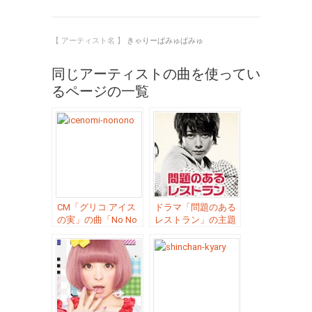
【 アーティスト名 】
きゃりーぱみゅぱみゅ
同じアーティストの曲を使ってい
るページの一覧
CM「グリコ アイス
ドラマ「問題のある
の実」の曲「No No
レストラン」の主題
No ／ きゃりーぱみ
歌「もんだいガール
ゅぱみゅ」
／ きゃりーぱみゅぱ
みゅ」