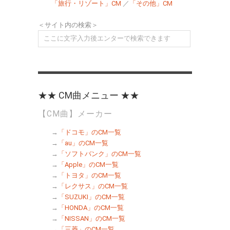
「旅行・リゾート」CM
／
「その他」CM
＜サイト内の検索＞
★★ CM曲メニュー ★★
【CM曲】メーカー
→
「ドコモ」のCM一覧
→
「au」のCM一覧
→
「ソフトバンク」のCM一覧
→
「Apple」のCM一覧
→
「トヨタ」のCM一覧
→
「レクサス」のCM一覧
→
「SUZUKI」のCM一覧
→
「HONDA」のCM一覧
→
「NISSAN」のCM一覧
→
「三菱」のCM一覧