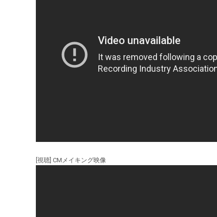
[視聴] CMメイキング映像