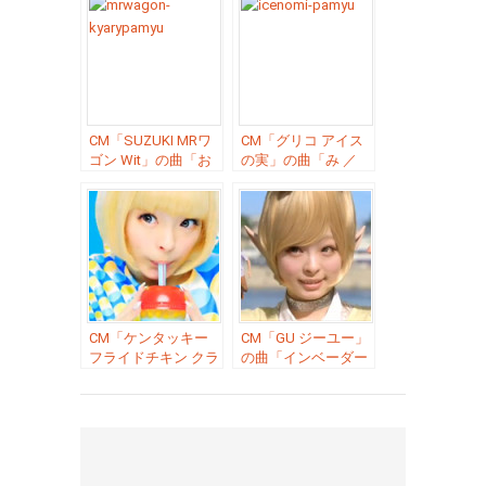
ゃりーぱみゅぱみ
きゃりーぱみゅぱみ
ゅ」
ゅ」
CM「SUZUKI MRワ
CM「グリコ アイス
ゴン Wit」の曲「お
の実」の曲「み ／
とななこども ／ き
きゃりーぱみゅぱみ
ゃりーぱみゅぱみ
ゅ」
ゅ」
CM「ケンタッキー
CM「GU ジーユー」
フライドチキン クラ
の曲「インベーダー
ッシャーズ」の曲
インベーダー ／ き
「くらくら ／ きゃ
ゃりーぱみゅぱみ
りーぱみゅぱみゅ」
ゅ」