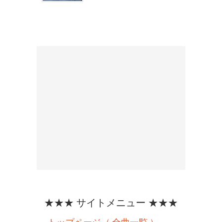
★★★ サイトメニュー ★★★