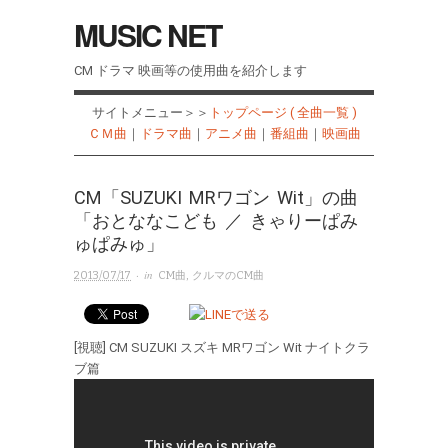
MUSIC NET
CM ドラマ 映画等の使用曲を紹介します
サイトメニュー＞＞
トップページ ( 全曲一覧 )
ＣＭ曲
｜
ドラマ曲
｜
アニメ曲
｜
番組曲
｜
映画曲
CM「SUZUKI MRワゴン Wit」の曲
「おとななこども ／ きゃりーぱみ
ゅぱみゅ」
· in
2013/07/17
CM曲
,
クルマのCM曲
[視聴] CM SUZUKI スズキ MRワゴン Wit ナイトクラ
ブ篇