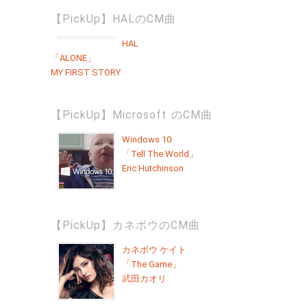
【PickUp】HALのCM曲
HAL
「ALONE」
MY FIRST STORY
【PickUp】Microsoft のCM曲
Windows 10
「Tell The World」
Eric Hutchinson
【PickUp】カネボウのCM曲
カネボウ ケイト
「The Game」
武田カオリ