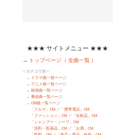
★★★ サイトメニュー ★★★
→
トップページ（ 全曲一覧 ）
＜カテゴリ別＞
→
ドラマ曲一覧ページ
→
アニメ曲一覧ページ
→
映画曲一覧ページ
→
番組曲一覧ページ
→
CM曲一覧ページ
「クルマ」CM
／
「携帯電話」CM
「ファッション」CM
／
「化粧品」CM
「シャンプー・ソープ」CM
「洗剤・医薬品」CM
／
「お酒」CM
「飲料」CM
／
「食品・菓子・外食」CM