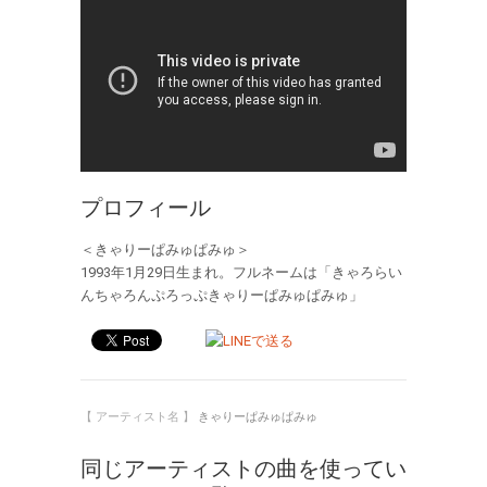
プロフィール
＜きゃりーぱみゅぱみゅ＞
1993年1月29日生まれ。フルネームは「きゃろらい
んちゃろんぷろっぷきゃりーぱみゅぱみゅ」
【 アーティスト名 】
きゃりーぱみゅぱみゅ
同じアーティストの曲を使ってい