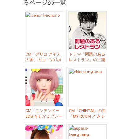
るページの一覧
CM「グリコ アイス
ドラマ「問題のある
の実」の曲「No No
レストラン」の主題
No ／ きゃりーぱみ
歌「もんだいガール
ゅぱみゅ」
／ きゃりーぱみゅぱ
みゅ」
CM「ニンテンドー
CM「CHINTAI」の曲
3DS きせかえプレー
「MY ROOM ／ きゃ
ト」の曲「KISEKAE
りーぱみゅぱみゅ」
／ きゃりーぱみゅぱ
みゅ」