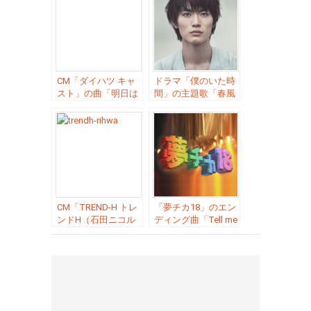
CM「ダイハツ キャ
ドラマ「僕のいた時
スト」の曲「明日は
間」の主題歌「春風
きっといい日になる
／ Rihwa（リフ
／ Rihwa（リフ
ァ）」
ァ）」
CM「TREND-H トレ
「夢チカ18」のエン
ンドH（石田ニコル
ディング曲「Tell me
玉城ティナ）」の曲
what you want ／
「Lovely Country ／
Rihwa（リファ）」
Rihwa（リファ）」