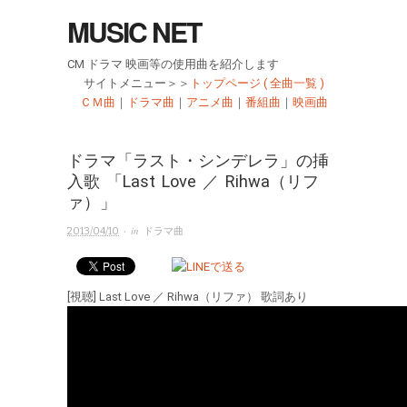
MUSIC NET
CM ドラマ 映画等の使用曲を紹介します
サイトメニュー＞＞
トップページ ( 全曲一覧 )
ＣＭ曲
｜
ドラマ曲
｜
アニメ曲
｜
番組曲
｜
映画曲
ドラマ「ラスト・シンデレラ」の挿
入歌 「Last Love ／ Rihwa（リフ
ァ）」
· in
2013/04/10
ドラマ曲
[視聴] Last Love ／ Rihwa（リファ） 歌詞あり