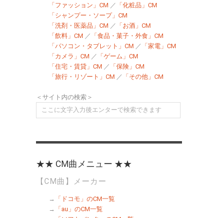
「ファッション」CM
／
「化粧品」CM
「シャンプー・ソープ」CM
「洗剤・医薬品」CM
／
「お酒」CM
「飲料」CM
／
「食品・菓子・外食」CM
「パソコン・タブレット」CM
／
「家電」CM
「カメラ」CM
／
「ゲーム」CM
「住宅・賃貸」CM
／
「保険」CM
「旅行・リゾート」CM
／
「その他」CM
＜サイト内の検索＞
★★ CM曲メニュー ★★
【CM曲】メーカー
→
「ドコモ」のCM一覧
→
「au」のCM一覧