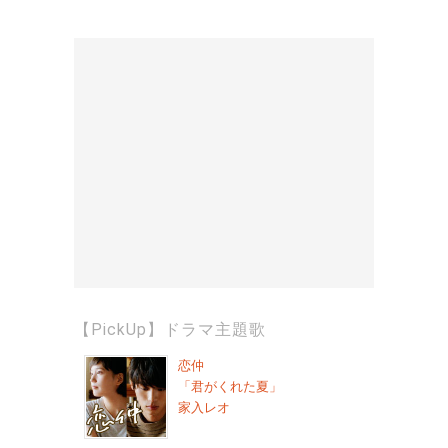
【PickUp】ドラマ主題歌
恋仲
「君がくれた夏」
家入レオ