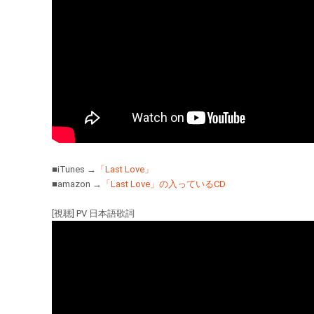
■iTunes →
「Last Love」
■amazon →
「Last Love」の入っているCD
[視聴] PV 日本語歌詞