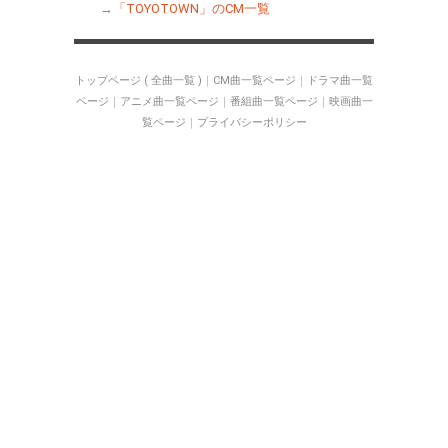
→
「TOYOTOWN」のCM一覧
トップページ ( 全曲一覧 )
｜
CM曲一覧ページ
｜
ドラマ曲一覧
ページ
｜
アニメ曲一覧ページ
｜
番組曲一覧ページ
｜
映画曲一
覧ページ
｜
プライバシーポリシー