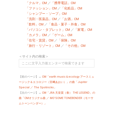
「クルマ」CM
／
「携帯電話」CM
「ファッション」CM
／
「化粧品」CM
「シャンプー・ソープ」CM
「洗剤・医薬品」CM
／
「お酒」CM
「飲料」CM
／
「食品・菓子・外食」CM
「パソコン・タブレット」CM
／
「家電」CM
「カメラ」CM
／
「ゲーム」CM
「住宅・賃貸」CM
／
「保険」CM
「旅行・リゾート」CM
／
「その他」CM
＜サイト内の検索＞
【前のページ】→
CM「earth music＆ecology アースミュ
ージック＆エコロジー（宮﨑あおい）」の曲「Jupiter
Special ／ The Spotnicks」
【次のページ】→
CM「JRA 天皇賞（春） THE LEGEND」の
曲「CMオリジナル曲 ／ MO’SOME TONEBENDER（モーサ
ムトーンベンダー）」