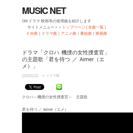
MUSIC NET
CM ドラマ 映画等の使用曲を紹介します
サイトメニュー＞＞
トップページ ( 全曲一覧 )
ＣＭ曲
｜
ドラマ曲
｜
アニメ曲
｜
番組曲
｜
映画曲
ドラマ「クロハ 機捜の女性捜査官」
の主題歌「君を待つ ／ Aimer（エ
メ）」
· in
2015/02/22
ドラマ曲
クロハ～機捜の女性捜査官～ 主題歌
君を待つ ／ Aimer（エメ）