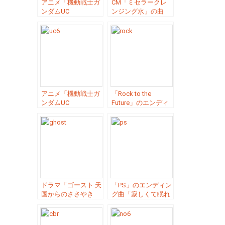
アニメ「機動戦士ガ
CM「ミセラークレ
ンダムUC
ンジング水」の曲
episode7」の主題歌
「After Rain ／
「StarRingChild ／
Aimer（エメ）」
Aimer（エメ）」
アニメ「機動戦士ガ
「Rock to the
ンダムUC
Future」のエンディ
episode6」の主題歌
ング曲「冬のダイヤ
「RE:I AM ／
モンド ／ Aimer（エ
Aimer（エメ）」
メ）」
ドラマ「ゴースト 天
「PS」のエンディン
国からのささやき
グ曲「寂しくて眠れ
3」のエンディング
ない夜は ／
曲「雪の降る街 ／
Aimer（エメ）」
Aimer（エメ）」