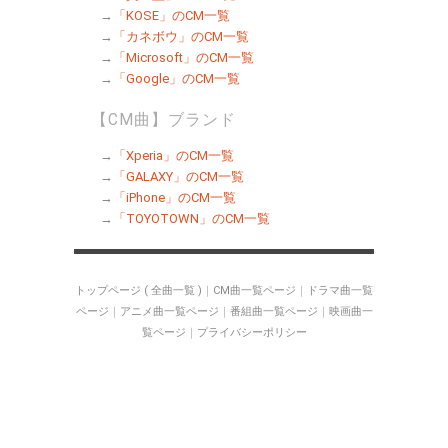
→
「KOSE」のCM一覧
→
「カネボウ」のCM一覧
→
「Microsoft」のCM一覧
→
「Google」のCM一覧
【CM曲】ブランド
→
「Xperia」のCM一覧
→
「GALAXY」のCM一覧
→
「iPhone」のCM一覧
→
「TOYOTOWN」のCM一覧
トップページ ( 全曲一覧 )
｜
CM曲一覧ページ
｜
ドラマ曲一覧
ページ
｜
アニメ曲一覧ページ
｜
番組曲一覧ページ
｜
映画曲一
覧ページ
｜
プライバシーポリシー