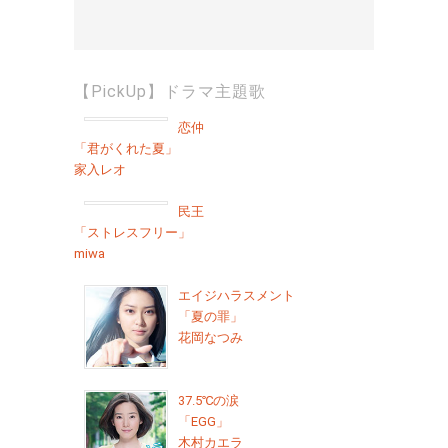
【PickUp】ドラマ主題歌
恋仲
「君がくれた夏」
家入レオ
民王
「ストレスフリー」
miwa
エイジハラスメント
「夏の罪」
花岡なつみ
37.5℃の涙
「EGG」
木村カエラ