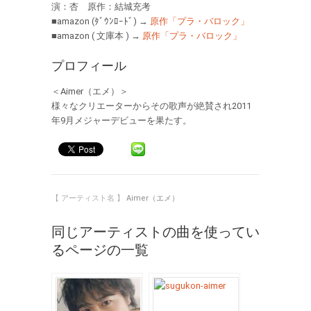
演：杏 原作：結城充考
■amazon (ﾀﾞｳﾝﾛｰﾄﾞ) →
原作「プラ・バロック」
■amazon ( 文庫本 ) →
原作「プラ・バロック」
プロフィール
＜Aimer（エメ）＞
様々なクリエーターからその歌声が絶賛され2011
年9月メジャーデビューを果たす。
【 アーティスト名 】
Aimer（エメ）
同じアーティストの曲を使ってい
るページの一覧