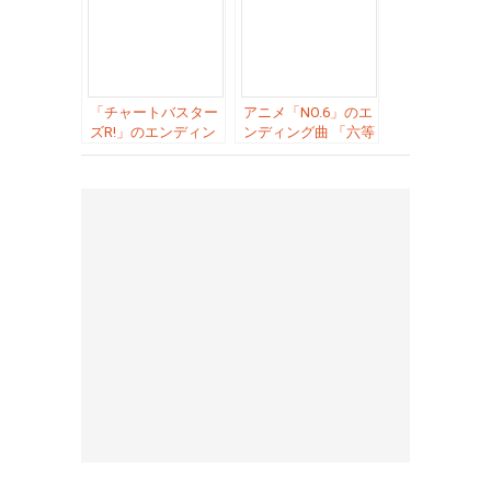
「チャートバスター
アニメ「NO.6」のエ
ズR!」のエンディン
ンディング曲 「六等
グ曲「悲しみはオー
星の夜 ／ Aimer（エ
ロラに ／ Aimer（エ
メ）」
メ）」