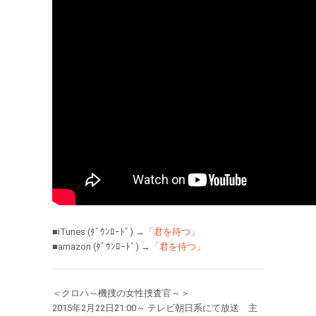
■iTunes (ﾀﾞｳﾝﾛｰﾄﾞ) →
「君を待つ」
■amazon (ﾀﾞｳﾝﾛｰﾄﾞ) →
「君を待つ」
＜クロハ～機捜の女性捜査官～＞
2015年2月22日21:00～ テレビ朝日系にて放送 主