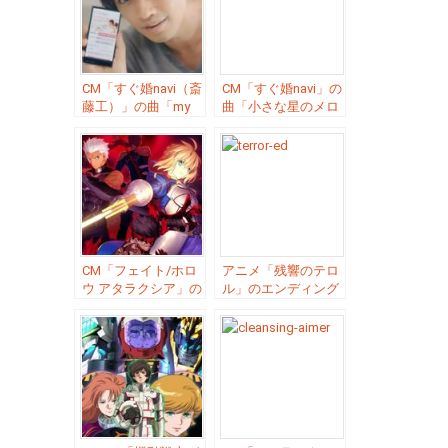
CM「すぐ婚navi（斎
CM「すぐ婚navi」の
藤工）」の曲「my
曲「小さな星のメロ
sweetest one ／
ディー ／ Aimer（エ
Aimer（エメ）」
メ）」
CM「フェイト/ホロ
アニメ「残響のテロ
ウ アタラクシア」の
ル」のエンディング
曲「broKen
曲「誰か、海を。／
NIGHT・holLow
Aimer（エメ）」
wORlD ／ Aimer（エ
メ）」