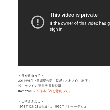
＜春を背負って＞
2014年6月14日劇場公開 監督：木村大作 出演：
松山ケンイチ 蒼井優 豊川悦司
■amazon →
原作本「春を背負って」
＜山崎まさよし＞
1971年12月23日生まれ。1995年メジャーデビュ