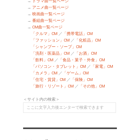
→
ドラマ曲一覧ページ
→
アニメ曲一覧ページ
→
映画曲一覧ページ
→
番組曲一覧ページ
→
CM曲一覧ページ
「クルマ」CM
／
「携帯電話」CM
「ファッション」CM
／
「化粧品」CM
「シャンプー・ソープ」CM
「洗剤・医薬品」CM
／
「お酒」CM
「飲料」CM
／
「食品・菓子・外食」CM
「パソコン・タブレット」CM
／
「家電」CM
「カメラ」CM
／
「ゲーム」CM
「住宅・賃貸」CM
／
「保険」CM
「旅行・リゾート」CM
／
「その他」CM
＜サイト内の検索＞