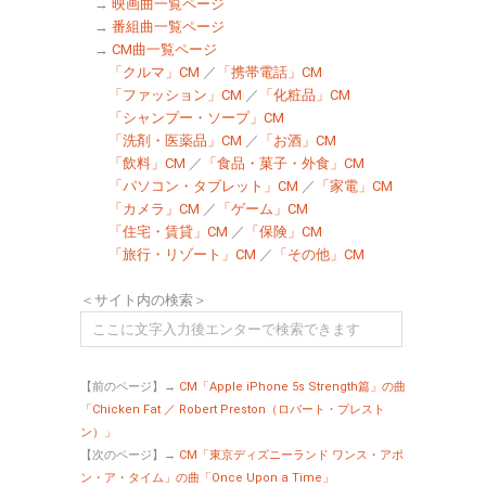
→
映画曲一覧ページ
→
番組曲一覧ページ
→
CM曲一覧ページ
「クルマ」CM
／
「携帯電話」CM
「ファッション」CM
／
「化粧品」CM
「シャンプー・ソープ」CM
「洗剤・医薬品」CM
／
「お酒」CM
「飲料」CM
／
「食品・菓子・外食」CM
「パソコン・タブレット」CM
／
「家電」CM
「カメラ」CM
／
「ゲーム」CM
「住宅・賃貸」CM
／
「保険」CM
「旅行・リゾート」CM
／
「その他」CM
＜サイト内の検索＞
【前のページ】→
CM「Apple iPhone 5s Strength篇」の曲
「Chicken Fat ／ Robert Preston（ロバート・プレスト
ン）」
【次のページ】→
CM「東京ディズニーランド ワンス・アポ
ン・ア・タイム」の曲「Once Upon a Time」