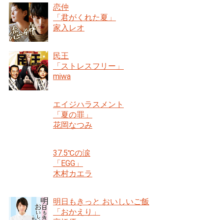
恋仲
「君がくれた夏」
家入レオ
民王
「ストレスフリー」
miwa
エイジハラスメント
「夏の罪」
花岡なつみ
37.5℃の涙
「EGG」
木村カエラ
明日もきっと おいしいご飯
「おかえり」