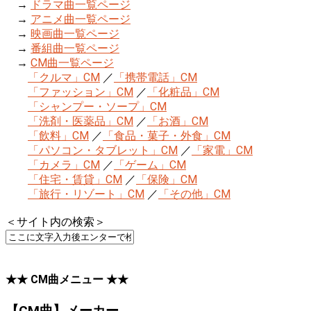
→
ドラマ曲一覧ページ
→
アニメ曲一覧ページ
→
映画曲一覧ページ
→
番組曲一覧ページ
→
CM曲一覧ページ
「クルマ」CM
／
「携帯電話」CM
「ファッション」CM
／
「化粧品」CM
「シャンプー・ソープ」CM
「洗剤・医薬品」CM
／
「お酒」CM
「飲料」CM
／
「食品・菓子・外食」CM
「パソコン・タブレット」CM
／
「家電」CM
「カメラ」CM
／
「ゲーム」CM
「住宅・賃貸」CM
／
「保険」CM
「旅行・リゾート」CM
／
「その他」CM
＜サイト内の検索＞
★★ CM曲メニュー ★★
【CM曲】メーカー