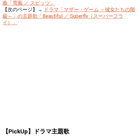
曲「雪風 ／ スピッツ」
【次のページ】→
ドラマ「マザー・ゲーム ～彼女たちの階
級～」の主題歌「Beautiful ／ Superfly（スーパーフラ
イ）」
【PickUp】ドラマ主題歌