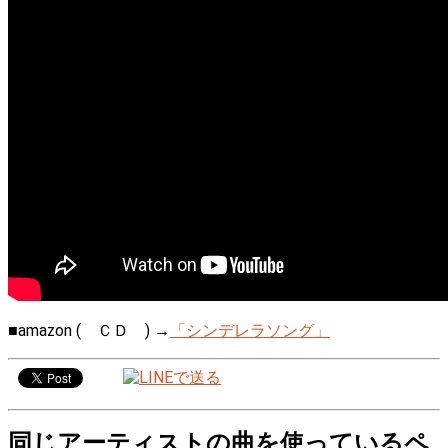
■amazon ( ＣＤ ) →
「シンデレラソング」
同じアーティストの曲を使っているペ