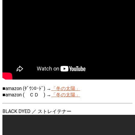
■amazon (ﾀﾞｳﾝﾛｰﾄﾞ) →
「冬の太陽」
■amazon ( ＣＤ ) →
「冬の太陽」
BLACK DYED ／ ストレイテナー