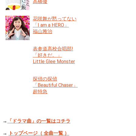
高橋優
花咲舞が黙ってない
「I am a HERO」
福山雅治
表参道高校合唱部!
「好きだ。」
Little Glee Monster
探偵の探偵
「Beautiful Chaser」
超特急
→
「ドラマ曲」の一覧はコチラ
→
トップページ（ 全曲一覧 ）