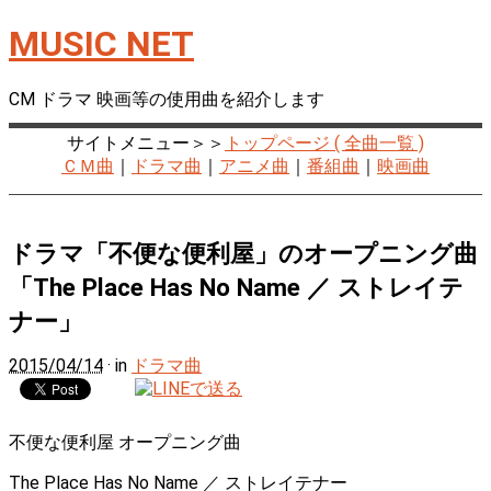
MUSIC NET
CM ドラマ 映画等の使用曲を紹介します
サイトメニュー＞＞
トップページ ( 全曲一覧 )
ＣＭ曲
｜
ドラマ曲
｜
アニメ曲
｜
番組曲
｜
映画曲
ドラマ「不便な便利屋」のオープニング曲
「The Place Has No Name ／ ストレイテ
ナー」
2015/04/14
· in
ドラマ曲
不便な便利屋 オープニング曲
The Place Has No Name ／ ストレイテナー