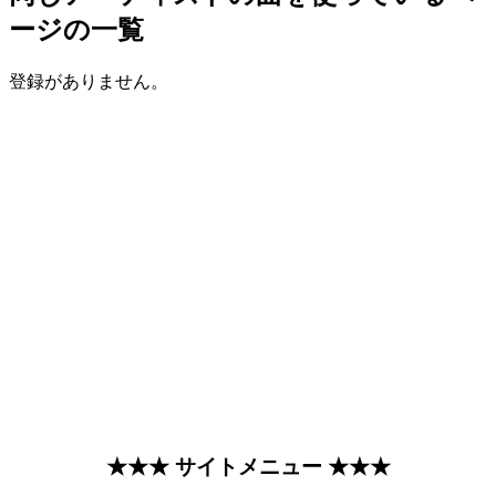
ージの一覧
登録がありません。
★★★ サイトメニュー ★★★