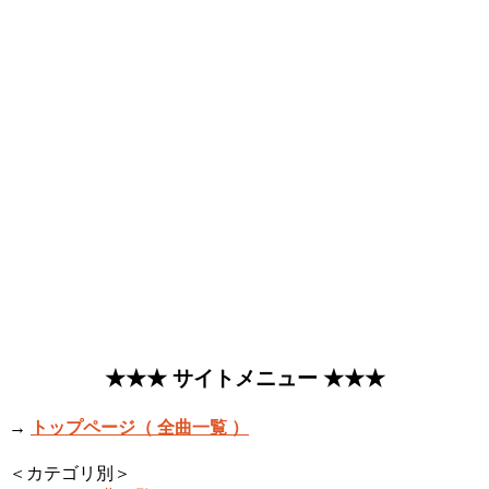
★★★ サイトメニュー ★★★
→
トップページ（ 全曲一覧 ）
＜カテゴリ別＞