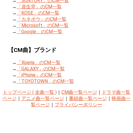
→
「SUNTORY」のCM一覧
→
「資生堂」のCM一覧
→
「KOSE」のCM一覧
→
「カネボウ」のCM一覧
→
「Microsoft」のCM一覧
→
「Google」のCM一覧
【CM曲】ブランド
→
「Xperia」のCM一覧
→
「GALAXY」のCM一覧
→
「iPhone」のCM一覧
→
「TOYOTOWN」のCM一覧
トップページ ( 全曲一覧 )
｜
CM曲一覧ページ
｜
ドラマ曲一覧
ページ
｜
アニメ曲一覧ページ
｜
番組曲一覧ページ
｜
映画曲一
覧ページ
｜
プライバシーポリシー