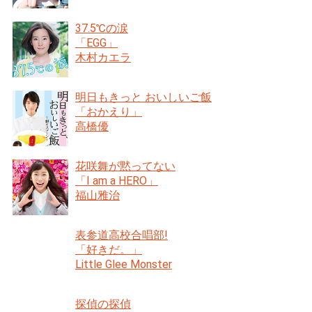
37.5℃の涙
「EGG」
木村カエラ
明日もきっと おいしいご飯
「おかえり」
高橋優
花咲舞が黙ってない
「I am a HERO」
福山雅治
表参道高校合唱部!
「好きだ。」
Little Glee Monster
探偵の探偵