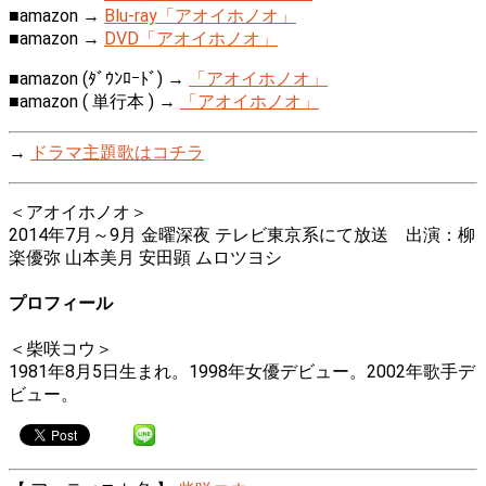
■amazon →
Blu-ray「アオイホノオ」
■amazon →
DVD「アオイホノオ」
■amazon (ﾀﾞｳﾝﾛｰﾄﾞ) →
「アオイホノオ」
■amazon ( 単行本 ) →
「アオイホノオ」
→
ドラマ主題歌はコチラ
＜アオイホノオ＞
2014年7月～9月 金曜深夜 テレビ東京系にて放送 出演：柳
楽優弥 山本美月 安田顕 ムロツヨシ
プロフィール
＜柴咲コウ＞
1981年8月5日生まれ。1998年女優デビュー。2002年歌手デ
ビュー。