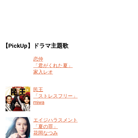
【PickUp】ドラマ主題歌
恋仲
「君がくれた夏」
家入レオ
民王
「ストレスフリー」
miwa
エイジハラスメント
「夏の罪」
花岡なつみ