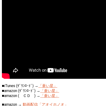
■iTunes (ﾀﾞｳﾝﾛｰﾄﾞ) →
「蒼い星」
■amazon (ﾀﾞｳﾝﾛｰﾄﾞ) →
「蒼い星」
■amazon ( ＣＤ ) →
「蒼い星」
■amazon →
動画配信「アオイホノオ」