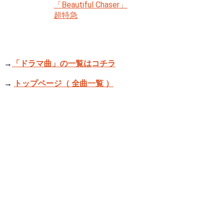
「Beautiful Chaser」
超特急
→
「ドラマ曲」の一覧はコチラ
→
トップページ（ 全曲一覧 ）