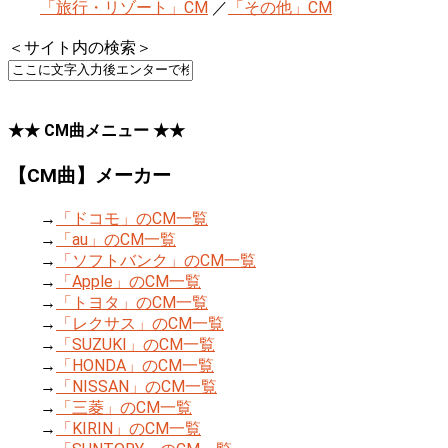
「旅行・リゾート」CM
／
「その他」CM
＜サイト内の検索＞
★★ CM曲メニュー ★★
【CM曲】メーカー
→
「ドコモ」のCM一覧
→
「au」のCM一覧
→
「ソフトバンク」のCM一覧
→
「Apple」のCM一覧
→
「トヨタ」のCM一覧
→
「レクサス」のCM一覧
→
「SUZUKI」のCM一覧
→
「HONDA」のCM一覧
→
「NISSAN」のCM一覧
→
「三菱」のCM一覧
→
「KIRIN」のCM一覧