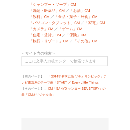
「シャンプー・ソープ」CM
「洗剤・医薬品」CM
／
「お酒」CM
「飲料」CM
／
「食品・菓子・外食」CM
「パソコン・タブレット」CM
／
「家電」CM
「カメラ」CM
／
「ゲーム」CM
「住宅・賃貸」CM
／
「保険」CM
「旅行・リゾート」CM
／
「その他」CM
＜サイト内の検索＞
【前のページ】→
「2014年冬季五輪 ソチオリンピック」テ
レビ東京系のテーマ曲「START ／ Every Little Thing」
【次のページ】→
CM「SANYO サンヨー SEA STORY」の
曲「CMオリジナル曲」