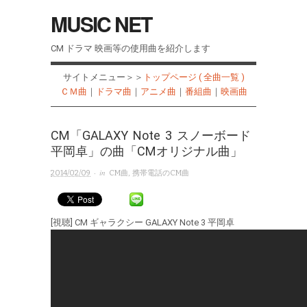
MUSIC NET
CM ドラマ 映画等の使用曲を紹介します
サイトメニュー＞＞
トップページ ( 全曲一覧 )
ＣＭ曲
｜
ドラマ曲
｜
アニメ曲
｜
番組曲
｜
映画曲
CM「GALAXY Note 3 スノーボード
平岡卓」の曲「CMオリジナル曲」
· in
2014/02/09
CM曲
,
携帯電話のCM曲
[視聴] CM ギャラクシー GALAXY Note 3 平岡卓