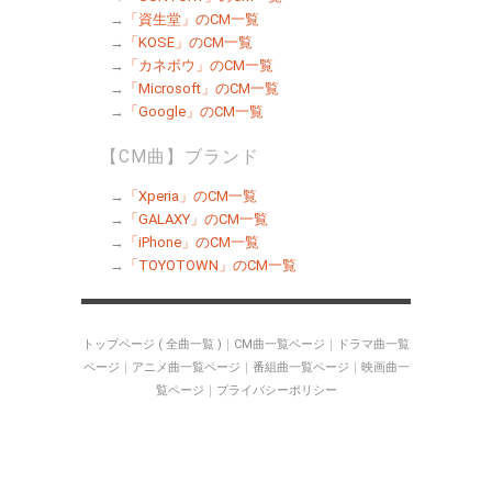
→
「資生堂」のCM一覧
→
「KOSE」のCM一覧
→
「カネボウ」のCM一覧
→
「Microsoft」のCM一覧
→
「Google」のCM一覧
【CM曲】ブランド
→
「Xperia」のCM一覧
→
「GALAXY」のCM一覧
→
「iPhone」のCM一覧
→
「TOYOTOWN」のCM一覧
トップページ ( 全曲一覧 )
｜
CM曲一覧ページ
｜
ドラマ曲一覧
ページ
｜
アニメ曲一覧ページ
｜
番組曲一覧ページ
｜
映画曲一
覧ページ
｜
プライバシーポリシー