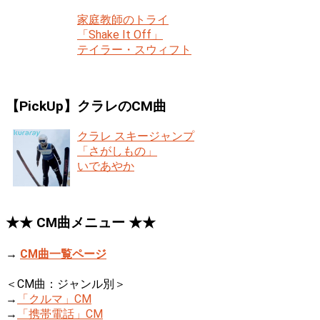
家庭教師のトライ
「Shake It Off」
テイラー・スウィフト
【PickUp】クラレのCM曲
クラレ スキージャンプ
「さがしもの」
いであやか
★★ CM曲メニュー ★★
→
CM曲一覧ページ
＜CM曲：ジャンル別＞
→
「クルマ」CM
→
「携帯電話」CM