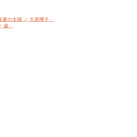
夏の太陽 ／ 大原櫻子」
／ 嵐」