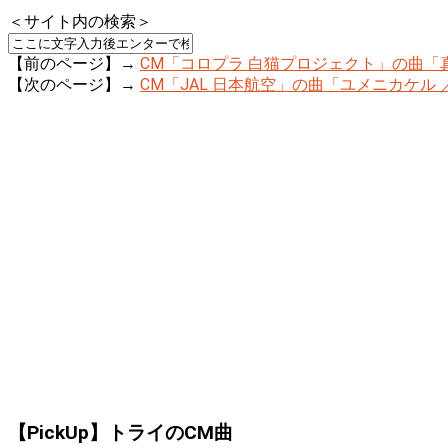
＜サイト内の検索＞
【前のページ】→
CM「コロプラ 白猫プロジェクト」の曲「真
【次のページ】→
CM「JAL 日本航空」の曲「ユメニカケル 
【PickUp】トライのCM曲