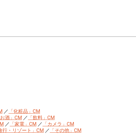
M
／
「化粧品」CM
お酒」CM
／
「飲料」CM
M
／
「家電」CM
／
「カメラ」CM
旅行・リゾート」CM
／
「その他」CM