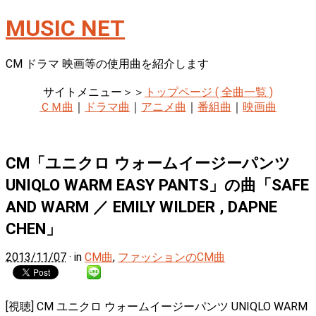
MUSIC NET
CM ドラマ 映画等の使用曲を紹介します
サイトメニュー＞＞
トップページ ( 全曲一覧 )
ＣＭ曲
｜
ドラマ曲
｜
アニメ曲
｜
番組曲
｜
映画曲
CM「ユニクロ ウォームイージーパンツ
UNIQLO WARM EASY PANTS」の曲「SAFE
AND WARM ／ EMILY WILDER , DAPNE
CHEN」
2013/11/07
· in
CM曲
,
ファッションのCM曲
[視聴] CM ユニクロ ウォームイージーパンツ UNIQLO WARM