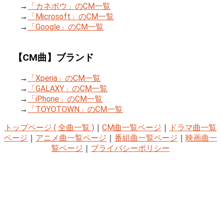
→
「カネボウ」のCM一覧
→
「Microsoft」のCM一覧
→
「Google」のCM一覧
【CM曲】ブランド
→
「Xperia」のCM一覧
→
「GALAXY」のCM一覧
→
「iPhone」のCM一覧
→
「TOYOTOWN」のCM一覧
トップページ ( 全曲一覧 )
｜
CM曲一覧ページ
｜
ドラマ曲一覧
ページ
｜
アニメ曲一覧ページ
｜
番組曲一覧ページ
｜
映画曲一
覧ページ
｜
プライバシーポリシー