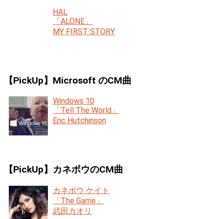
HAL
「ALONE」
MY FIRST STORY
【PickUp】Microsoft のCM曲
Windows 10
「Tell The World」
Eric Hutchinson
【PickUp】カネボウのCM曲
カネボウ ケイト
「The Game」
武田カオリ