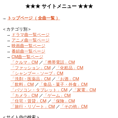
★★★ サイトメニュー ★★★
→
トップページ（ 全曲一覧 ）
＜カテゴリ別＞
→
ドラマ曲一覧ページ
→
アニメ曲一覧ページ
→
映画曲一覧ページ
→
番組曲一覧ページ
→
CM曲一覧ページ
「クルマ」CM
／
「携帯電話」CM
「ファッション」CM
／
「化粧品」CM
「シャンプー・ソープ」CM
「洗剤・医薬品」CM
／
「お酒」CM
「飲料」CM
／
「食品・菓子・外食」CM
「パソコン・タブレット」CM
／
「家電」CM
「カメラ」CM
／
「ゲーム」CM
「住宅・賃貸」CM
／
「保険」CM
「旅行・リゾート」CM
／
「その他」CM
＜サイト内の検索＞