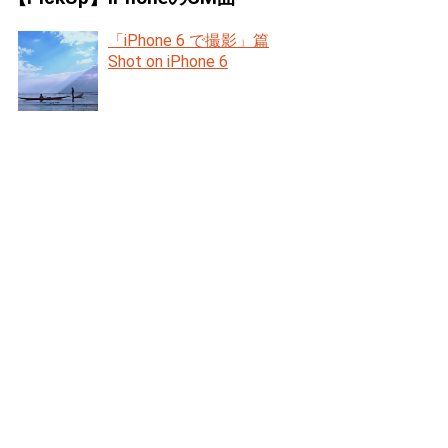
「iPhone 6 で撮影」篇
Shot on iPhone 6