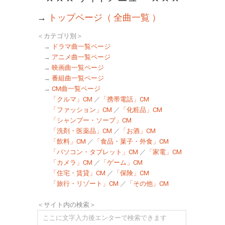
→
トップページ（ 全曲一覧 ）
＜カテゴリ別＞
→
ドラマ曲一覧ページ
→
アニメ曲一覧ページ
→
映画曲一覧ページ
→
番組曲一覧ページ
→
CM曲一覧ページ
「クルマ」CM
／
「携帯電話」CM
「ファッション」CM
／
「化粧品」CM
「シャンプー・ソープ」CM
「洗剤・医薬品」CM
／
「お酒」CM
「飲料」CM
／
「食品・菓子・外食」CM
「パソコン・タブレット」CM
／
「家電」CM
「カメラ」CM
／
「ゲーム」CM
「住宅・賃貸」CM
／
「保険」CM
「旅行・リゾート」CM
／
「その他」CM
＜サイト内の検索＞