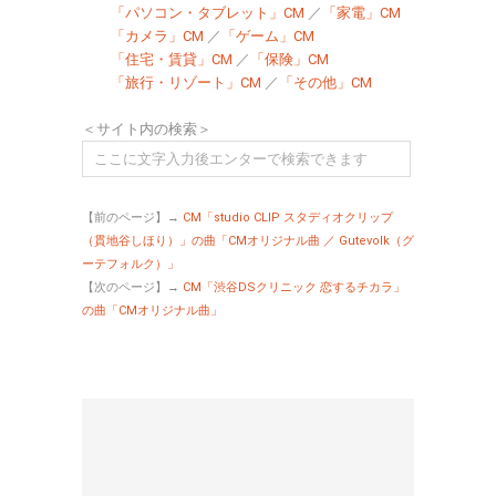
「パソコン・タブレット」CM
／
「家電」CM
「カメラ」CM
／
「ゲーム」CM
「住宅・賃貸」CM
／
「保険」CM
「旅行・リゾート」CM
／
「その他」CM
＜サイト内の検索＞
【前のページ】→
CM「studio CLIP スタディオクリップ
（貫地谷しほり）」の曲「CMオリジナル曲 ／ Gutevolk（グ
ーテフォルク）」
【次のページ】→
CM「渋谷DSクリニック 恋するチカラ」
の曲「CMオリジナル曲」