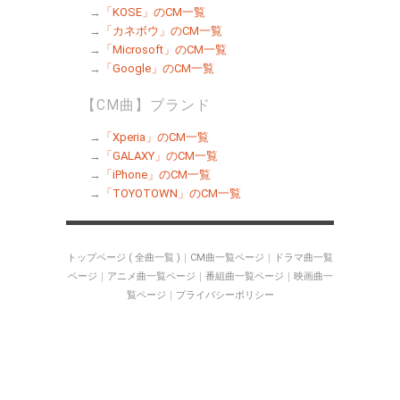
→
「KOSE」のCM一覧
→
「カネボウ」のCM一覧
→
「Microsoft」のCM一覧
→
「Google」のCM一覧
【CM曲】ブランド
→
「Xperia」のCM一覧
→
「GALAXY」のCM一覧
→
「iPhone」のCM一覧
→
「TOYOTOWN」のCM一覧
トップページ ( 全曲一覧 )
｜
CM曲一覧ページ
｜
ドラマ曲一覧
ページ
｜
アニメ曲一覧ページ
｜
番組曲一覧ページ
｜
映画曲一
覧ページ
｜
プライバシーポリシー