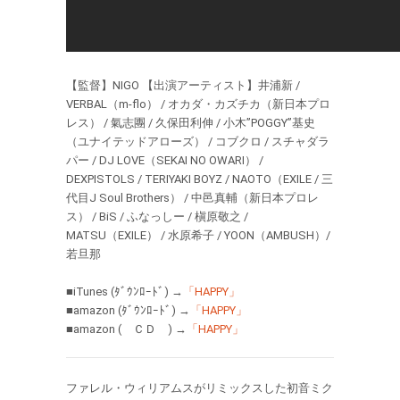
【監督】NIGO 【出演アーティスト】井浦新 /
VERBAL（m-flo） / オカダ・カズチカ（新日本プロ
レス） / 氣志團 / 久保田利伸 / 小木”POGGY”基史
（ユナイテッドアローズ） / コブクロ / スチャダラ
パー / DJ LOVE（SEKAI NO OWARI） /
DEXPISTOLS / TERIYAKI BOYZ / NAOTO（EXILE / 三
代目J Soul Brothers） / 中邑真輔（新日本プロレ
ス） / BiS / ふなっしー / 槇原敬之 /
MATSU（EXILE） / 水原希子 / YOON（AMBUSH）/
若旦那
■iTunes (ﾀﾞｳﾝﾛｰﾄﾞ) →
「HAPPY」
■amazon (ﾀﾞｳﾝﾛｰﾄﾞ) →
「HAPPY」
■amazon ( ＣＤ ) →
「HAPPY」
ファレル・ウィリアムスがリミックスした初音ミク