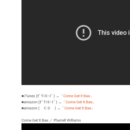
■iTunes (ﾀﾞｳﾝﾛｰﾄﾞ) →
「Come Get It Bae」
■amazon (ﾀﾞｳﾝﾛｰﾄﾞ) →
「Come Get It Bae」
■amazon ( ＣＤ ) →
「Come Get It Bae」
Come Get It Bae ／ Pharrell Williams