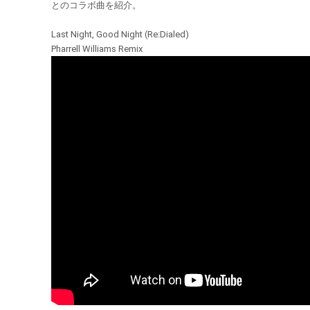
とのコラボ曲を紹介。
Last Night, Good Night (Re:Dialed)
Pharrell Williams Remix