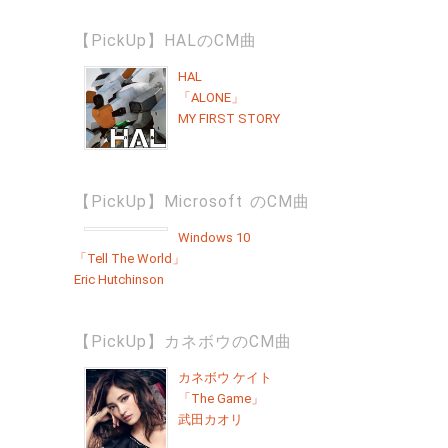
【PickUp】HALのCM曲
HAL
「ALONE」
MY FIRST STORY
【PickUp】Microsoft のCM曲
Windows 10
「Tell The World」
Eric Hutchinson
【PickUp】カネボウのCM曲
カネボウ ケイト
「The Game」
武田カオリ