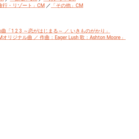
旅行・リゾート」CM
／
「その他」CM
「1 2 3 ～恋がはじまる～ ／ いきものがかり」
リジナル曲 ／ 作曲：Eager Lush 歌：Ashton Moore」