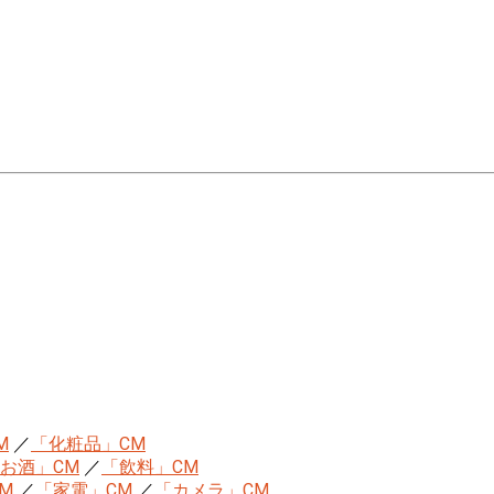
M
／
「化粧品」CM
お酒」CM
／
「飲料」CM
M
／
「家電」CM
／
「カメラ」CM