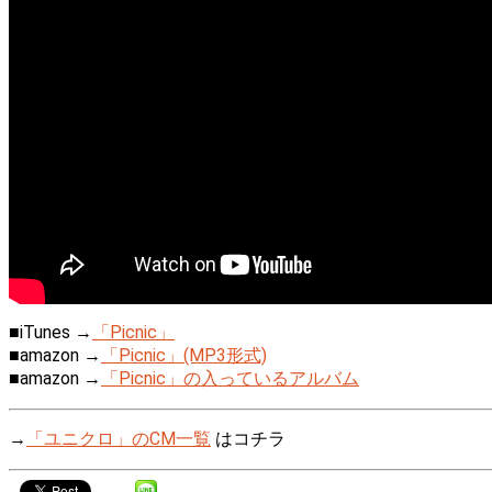
■iTunes →
「Picnic」
■amazon →
「Picnic」(MP3形式)
■amazon →
「Picnic」の入っているアルバム
→
「ユニクロ」のCM一覧
はコチラ