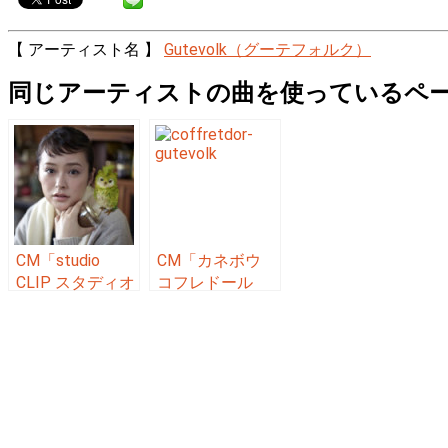
【 アーティスト名 】
Gutevolk（グーテフォルク）
同じアーティストの曲を使っているペ
CM「studio
CM「カネボウ
CLIP スタディオ
コフレドール
クリップ（貫地
（永作博美 北川
谷しほり）」の
景子）」の曲
曲「CMオリジナ
「どっちでもい
ル曲 ／
いよ
Gutevolk（グー
Cam’estegal ／
テフォルク）」
Gutevolk（グー
テフォルク）」