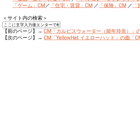
「ゲーム」CM
／
「住宅・賃貸」CM
／
「保険」CM
／
「
＜サイト内の検索＞
【前のページ】→
CM「カルピスウォーター（能年玲奈）」の曲
【次のページ】→
CM「YellowHat イエローハット」の曲「CMオ