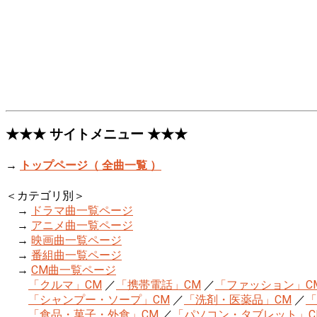
★★★ サイトメニュー ★★★
→
トップページ（ 全曲一覧 ）
＜カテゴリ別＞
→
ドラマ曲一覧ページ
→
アニメ曲一覧ページ
→
映画曲一覧ページ
→
番組曲一覧ページ
→
CM曲一覧ページ
「クルマ」CM
／
「携帯電話」CM
／
「ファッション」C
「シャンプー・ソープ」CM
／
「洗剤・医薬品」CM
／
「
「食品・菓子・外食」CM
／
「パソコン・タブレット」C