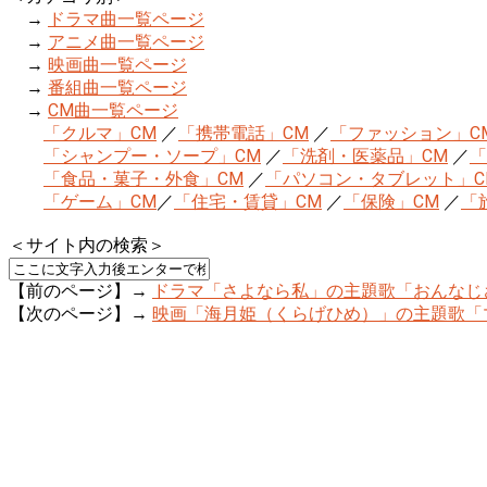
→
ドラマ曲一覧ページ
→
アニメ曲一覧ページ
→
映画曲一覧ページ
→
番組曲一覧ページ
→
CM曲一覧ページ
「クルマ」CM
／
「携帯電話」CM
／
「ファッション」C
「シャンプー・ソープ」CM
／
「洗剤・医薬品」CM
／
「
「食品・菓子・外食」CM
／
「パソコン・タブレット」C
「ゲーム」CM
／
「住宅・賃貸」CM
／
「保険」CM
／
「
＜サイト内の検索＞
【前のページ】→
ドラマ「さよなら私」の主題歌「おんなじさ
【次のページ】→
映画「海月姫（くらげひめ）」の主題歌「マーメ