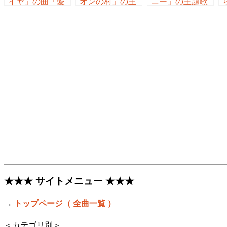
イヤ」の曲「愛
オンの村」の主
ニー」の主題歌
にこだわれ ／ 平
題歌「君の鼓動
「Tomorrow ／
井堅」
は君にしか鳴ら
平井堅」
せない ／ 平井
堅」
★★★ サイトメニュー ★★★
→
トップページ（ 全曲一覧 ）
＜カテゴリ別＞