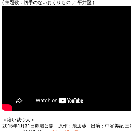
( 主題歌：切手のないおくりもの ／ 平井堅 )
＜繕い裁つ人＞
2015年1月31日劇場公開 原作：池辺葵 出演：中谷美紀 三