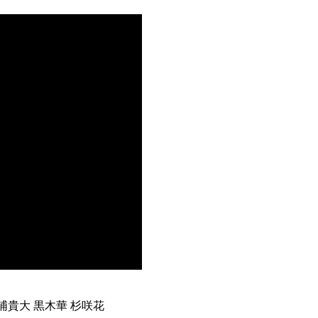
浦貴大 黒木華 杉咲花