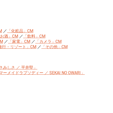
M
／
「化粧品」CM
お酒」CM
／
「飲料」CM
M
／
「家電」CM
／
「カメラ」CM
旅行・リゾート」CM
／
「その他」CM
みしさ ／ 平井堅」
イドラプソディー ／ SEKAI NO OWARI」