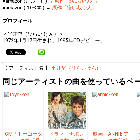
■amazon (ﾀﾞｳﾝﾛｰﾄﾞ) →
原作「繕い裁つ人」
■amazon ( ｺﾐｯｸ本 ) →
原作「繕い裁つ人」
プロフィール
＜平井堅（ひらい けん）＞
1972年1月17日生まれ。1995年CDデビュー。
【 アーティスト名 】
平井堅（ひらいけん）
同じアーティストの曲を使っているペ
CM「トーヨータ
ドラマ「ナポレ
映画「ANNIE ア