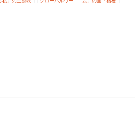
ら私」の主題歌
グローバルワー
ム」の曲「桔梗
「おんなじさみ
ク（大沢たかお
が丘 ／ 平井堅」
しさ ／ 平井堅」
長澤まさみ）」
の曲「やつらの
足音のバラード
（ギャートル
ズ）／ 平井堅」