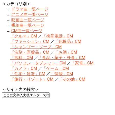
＜カテゴリ別＞
→
ドラマ曲一覧ページ
→
アニメ曲一覧ページ
→
映画曲一覧ページ
→
番組曲一覧ページ
→
CM曲一覧ページ
「クルマ」CM
／
「携帯電話」CM
「ファッション」CM
／
「化粧品」CM
「シャンプー・ソープ」CM
「洗剤・医薬品」CM
／
「お酒」CM
「飲料」CM
／
「食品・菓子・外食」CM
「パソコン・タブレット」CM
／
「家電」CM
「カメラ」CM
／
「ゲーム」CM
「住宅・賃貸」CM
／
「保険」CM
「旅行・リゾート」CM
／
「その他」CM
＜サイト内の検索＞