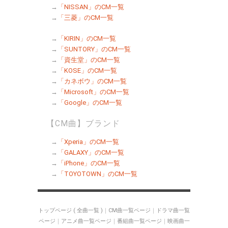
→
「NISSAN」のCM一覧
→
「三菱」のCM一覧
→
「KIRIN」のCM一覧
→
「SUNTORY」のCM一覧
→
「資生堂」のCM一覧
→
「KOSE」のCM一覧
→
「カネボウ」のCM一覧
→
「Microsoft」のCM一覧
→
「Google」のCM一覧
【CM曲】ブランド
→
「Xperia」のCM一覧
→
「GALAXY」のCM一覧
→
「iPhone」のCM一覧
→
「TOYOTOWN」のCM一覧
トップページ ( 全曲一覧 )
｜
CM曲一覧ページ
｜
ドラマ曲一覧
ページ
｜
アニメ曲一覧ページ
｜
番組曲一覧ページ
｜
映画曲一