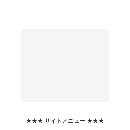
★★★ サイトメニュー ★★★