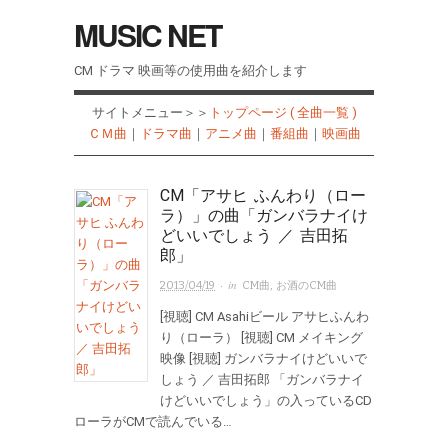
MUSIC NET
CM ドラマ 映画等の使用曲を紹介します
サイトメニュー＞＞
トップページ ( 全曲一覧 )
ＣＭ曲
｜
ドラマ曲
｜
アニメ曲
｜
番組曲
｜
映画曲
CM「アサヒ ふんわり（ロー
ラ）」の曲「ガンバラナイけ
どいいでしょう ／ 吉田拓
郎」
· in
2013/04/19
CM曲
,
お酒のCM曲
[視聴] CM Asahiビール アサヒふんわ
り（ローラ） [視聴] CM メイキング
映像 [視聴] ガンバラナイけどいいで
しょう ／ 吉田拓郎 「ガンバラナイ
けどいいでしょう」の入っているCD
ローラがCMで読んでいる…