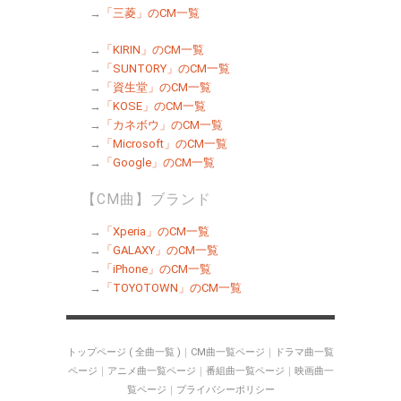
→
「三菱」のCM一覧
→
「KIRIN」のCM一覧
→
「SUNTORY」のCM一覧
→
「資生堂」のCM一覧
→
「KOSE」のCM一覧
→
「カネボウ」のCM一覧
→
「Microsoft」のCM一覧
→
「Google」のCM一覧
【CM曲】ブランド
→
「Xperia」のCM一覧
→
「GALAXY」のCM一覧
→
「iPhone」のCM一覧
→
「TOYOTOWN」のCM一覧
トップページ ( 全曲一覧 )
｜
CM曲一覧ページ
｜
ドラマ曲一覧
ページ
｜
アニメ曲一覧ページ
｜
番組曲一覧ページ
｜
映画曲一
覧ページ
｜
プライバシーポリシー