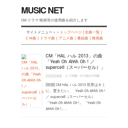
MUSIC NET
CM ドラマ 映画等の使用曲を紹介します
サイトメニュー＞＞
トップページ ( 全曲一覧 )
ＣＭ曲
｜
ドラマ曲
｜
アニメ曲
｜
番組曲
｜
映画曲
CM「HAL ハル 2013」の曲
「Yeah Oh Ahhh Oh ! ／
supercell（スーパーセル）」
· in
2013/04/18
CM曲
,
その他のCM曲
[視聴] CM HAL ハル 2013 世界はキミ
に、驚きたい。 Yeah Oh Ahhh Oh !
／ supercell（スーパーセル）
「Yeah Oh Ahhh Oh !」 「Yeah Oh
Ahhh Oh !」…