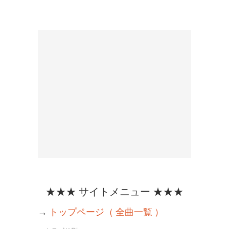
★★★ サイトメニュー ★★★
→
トップページ（ 全曲一覧 ）