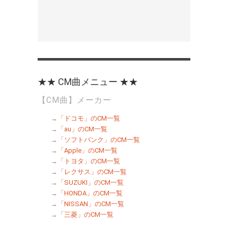
★★ CM曲メニュー ★★
【CM曲】メーカー
→
「ドコモ」のCM一覧
→
「au」のCM一覧
→
「ソフトバンク」のCM一覧
→
「Apple」のCM一覧
→
「トヨタ」のCM一覧
→
「レクサス」のCM一覧
→
「SUZUKI」のCM一覧
→
「HONDA」のCM一覧
→
「NISSAN」のCM一覧
→
「三菱」のCM一覧