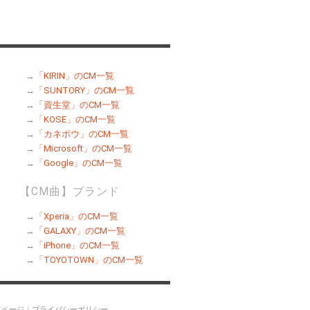
→
「KIRIN」のCM一覧
→
「SUNTORY」のCM一覧
→
「資生堂」のCM一覧
→
「KOSE」のCM一覧
→
「カネボウ」のCM一覧
→
「Microsoft」のCM一覧
→
「Google」のCM一覧
【CM曲】ブランド
→
「Xperia」のCM一覧
→
「GALAXY」のCM一覧
→
「iPhone」のCM一覧
→
「TOYOTOWN」のCM一覧
覧ページ
｜
プライバシーポリシー