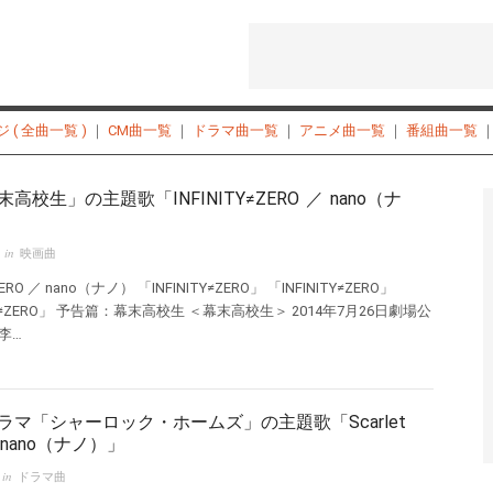
( 全曲一覧 )
｜
CM曲一覧
｜
ドラマ曲一覧
｜
アニメ曲一覧
｜
番組曲一覧
高校生」の主題歌「INFINITY≠ZERO ／ nano（ナ
 in
映画曲
≠ZERO ／ nano（ナノ） 「INFINITY≠ZERO」 「INFINITY≠ZERO」
ITY≠ZERO」 予告篇：幕末高校生 ＜幕末高校生＞ 2014年7月26日劇場公
李…
ラマ「シャーロック・ホームズ」の主題歌「Scarlet
／ nano（ナノ）」
 in
ドラマ曲