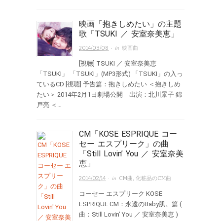
映画「抱きしめたい」の主題
歌「TSUKI ／ 安室奈美恵」
· in
2014/03/08
映画曲
[視聴] TSUKI ／ 安室奈美恵
「TSUKI」 「TSUKI」(MP3形式) 「TSUKI」の入っ
ているCD [視聴] 予告篇：抱きしめたい ＜抱きしめ
たい＞ 2014年2月1日劇場公開 出演：北川景子 錦
戸亮 ＜…
CM「KOSE ESPRIQUE コー
セー エスプリーク」の曲
「Still Lovin’ You ／ 安室奈美
恵」
· in
2014/02/14
CM曲
,
化粧品のCM曲
コーセー エスプリーク KOSE
ESPRIQUE CM：永遠のBaby肌。篇 (
曲：Still Lovin’ You ／ 安室奈美恵 )