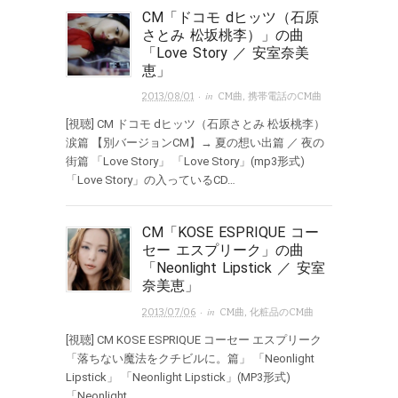
CM「ドコモ dヒッツ（石原
さとみ 松坂桃李）」の曲
「Love Story ／ 安室奈美
恵」
· in
2013/08/01
CM曲
,
携帯電話のCM曲
[視聴] CM ドコモ dヒッツ（石原さとみ 松坂桃李）
涙篇 【別バージョンCM】→ 夏の想い出篇 ／ 夜の
街篇 「Love Story」 「Love Story」(mp3形式)
「Love Story」の入っているCD…
CM「KOSE ESPRIQUE コー
セー エスプリーク」の曲
「Neonlight Lipstick ／ 安室
奈美恵」
· in
2013/07/06
CM曲
,
化粧品のCM曲
[視聴] CM KOSE ESPRIQUE コーセー エスプリーク
「落ちない魔法をクチビルに。篇」 「Neonlight
Lipstick」 「Neonlight Lipstick」(MP3形式)
「Neonlight …