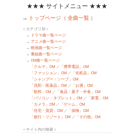
★★★ サイトメニュー ★★★
→
トップページ（ 全曲一覧 ）
＜カテゴリ別＞
→
ドラマ曲一覧ページ
→
アニメ曲一覧ページ
→
映画曲一覧ページ
→
番組曲一覧ページ
→
CM曲一覧ページ
「クルマ」CM
／
「携帯電話」CM
「ファッション」CM
／
「化粧品」CM
「シャンプー・ソープ」CM
「洗剤・医薬品」CM
／
「お酒」CM
「飲料」CM
／
「食品・菓子・外食」CM
「パソコン・タブレット」CM
／
「家電」CM
「カメラ」CM
／
「ゲーム」CM
「住宅・賃貸」CM
／
「保険」CM
「旅行・リゾート」CM
／
「その他」CM
＜サイト内の検索＞