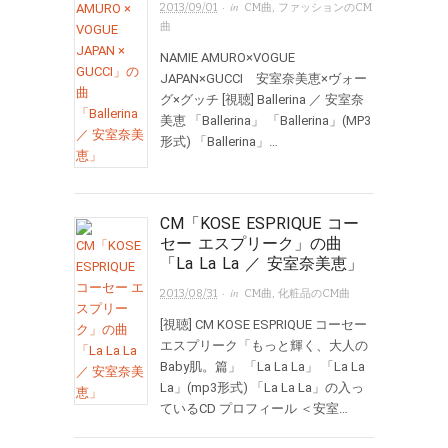
· in
2013/09/01
CM曲
,
ファッションのCM
曲
NAMIE AMURO×VOGUE
JAPAN×GUCCI 安室奈美恵×ヴォー
グ×グッチ [視聴] Ballerina ／ 安室奈
美恵 「Ballerina」 「Ballerina」(MP3
形式) 「Ballerina」…
CM「KOSE ESPRIQUE コー
セー エスプリーク」の曲
「La La La ／ 安室奈美恵」
· in
2013/08/31
CM曲
,
化粧品のCM曲
[視聴] CM KOSE ESPRIQUE コーセー
エスプリーク「もっと輝く、大人の
Baby肌。篇」 「La La La」 「La La
La」(mp3形式) 「La La La」の入っ
ているCD プロフィール ＜安室…