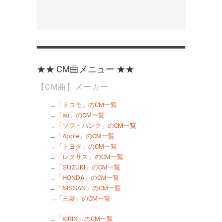
★★ CM曲メニュー ★★
【CM曲】メーカー
→
「ドコモ」のCM一覧
→
「au」のCM一覧
→
「ソフトバンク」のCM一覧
→
「Apple」のCM一覧
→
「トヨタ」のCM一覧
→
「レクサス」のCM一覧
→
「SUZUKI」のCM一覧
→
「HONDA」のCM一覧
→
「NISSAN」のCM一覧
→
「三菱」のCM一覧
→
「KIRIN」のCM一覧