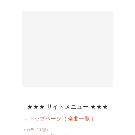
★★★ サイトメニュー ★★★
→
トップページ（ 全曲一覧 ）
＜カテゴリ別＞