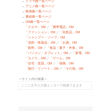
→
ドラマ曲一覧ページ
→
アニメ曲一覧ページ
→
映画曲一覧ページ
→
番組曲一覧ページ
→
CM曲一覧ページ
「クルマ」CM
／
「携帯電話」CM
「ファッション」CM
／
「化粧品」CM
「シャンプー・ソープ」CM
「洗剤・医薬品」CM
／
「お酒」CM
「飲料」CM
／
「食品・菓子・外食」CM
「パソコン・タブレット」CM
／
「家電」CM
「カメラ」CM
／
「ゲーム」CM
「住宅・賃貸」CM
／
「保険」CM
「旅行・リゾート」CM
／
「その他」CM
＜サイト内の検索＞