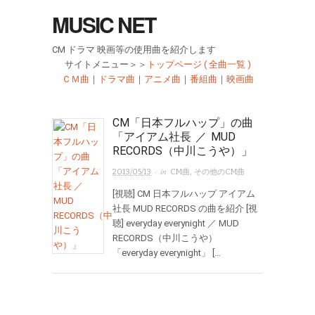
MUSIC NET
CM ドラマ 映画等の使用曲を紹介します
サイトメニュー＞＞
トップページ ( 全曲一覧 )
ＣＭ曲
｜
ドラマ曲
｜
アニメ曲
｜
番組曲
｜
映画曲
CM「日本フルハップ」の曲
「アイアム社長 ／ MUD
RECORDS（中川こうや）」
· in
2013/05/13
CM曲
,
その他のCM曲
[視聴] CM 日本フルハップ アイアム
社長 MUD RECORDS の曲を紹介 [視
聴] everyday everynight ／ MUD
RECORDS（中川こうや）
「everyday everynight」 […