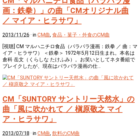
CM「マルハニチロ食品（パラパラ漫
画：鉄拳）」の曲「CMオリジナル曲
／ マイア・ヒラサワ」
2013/11/26
· in
CM曲
,
食品・菓子・外食のCM曲
[視聴] CM マルハニチロ食品（パラパラ漫画：鉄拳 ／ 曲：マ
イア・ヒラサワ） ＜鉄拳＞ 1972年5月12日生まれ。本名は
倉科 岳文（くらしな たけふみ）。お笑いとしてネタ番組で
ブレイクしたが、現在はパラパラ漫画の仕…
CM「SUNTORY サントリー天然水」の
曲「風に吹かれて ／ 槇原敬之 マイ
ア・ヒラサワ」
2013/07/18
· in
CM曲
,
飲料のCM曲