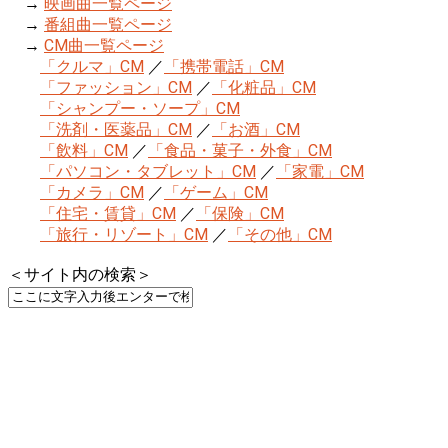
→
映画曲一覧ページ
→
番組曲一覧ページ
→
CM曲一覧ページ
「クルマ」CM
／
「携帯電話」CM
「ファッション」CM
／
「化粧品」CM
「シャンプー・ソープ」CM
「洗剤・医薬品」CM
／
「お酒」CM
「飲料」CM
／
「食品・菓子・外食」CM
「パソコン・タブレット」CM
／
「家電」CM
「カメラ」CM
／
「ゲーム」CM
「住宅・賃貸」CM
／
「保険」CM
「旅行・リゾート」CM
／
「その他」CM
＜サイト内の検索＞