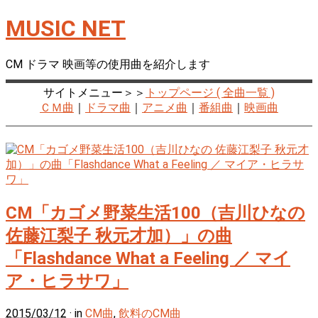
MUSIC NET
CM ドラマ 映画等の使用曲を紹介します
サイトメニュー＞＞
トップページ ( 全曲一覧 )
ＣＭ曲
｜
ドラマ曲
｜
アニメ曲
｜
番組曲
｜
映画曲
CM「カゴメ野菜生活100（吉川ひなの
佐藤江梨子 秋元才加）」の曲
「Flashdance What a Feeling ／ マイ
ア・ヒラサワ」
2015/03/12
· in
CM曲
,
飲料のCM曲