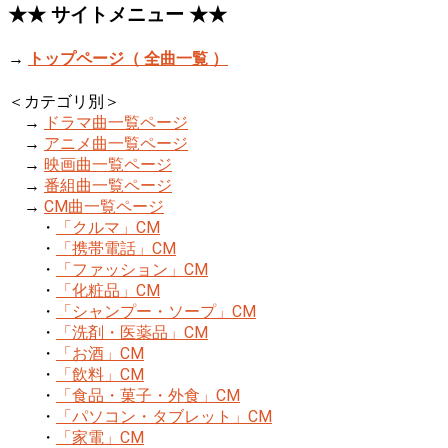
★★ サイトメニュー ★★
→
トップページ（ 全曲一覧 ）
＜カテゴリ別＞
→
ドラマ曲一覧ページ
→
アニメ曲一覧ページ
→
映画曲一覧ページ
→
番組曲一覧ページ
→
CM曲一覧ページ
・
「クルマ」CM
・
「携帯電話」CM
・
「ファッション」CM
・
「化粧品」CM
・
「シャンプー・ソープ」CM
・
「洗剤・医薬品」CM
・
「お酒」CM
・
「飲料」CM
・
「食品・菓子・外食」CM
・
「パソコン・タブレット」CM
・
「家電」CM