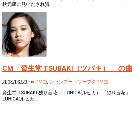
秋元康に見いだされ資…
CM「資生堂 TSUBAKI（ツバキ） 」の
2013/03/21
· in
CM曲
,
シャンプー・ソープのCM曲
資生堂 TSUBAKI 独り言花 ／ LUHICA(ルヒカ） 「独り
LUHICA(ルヒカ…