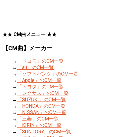
★★ CM曲メニュー ★★
【CM曲】メーカー
→
「ドコモ」のCM一覧
→
「au」のCM一覧
→
「ソフトバンク」のCM一覧
→
「Apple」のCM一覧
→
「トヨタ」のCM一覧
→
「レクサス」のCM一覧
→
「SUZUKI」のCM一覧
→
「HONDA」のCM一覧
→
「NISSAN」のCM一覧
→
「三菱」のCM一覧
→
「KIRIN」のCM一覧
→
「SUNTORY」のCM一覧