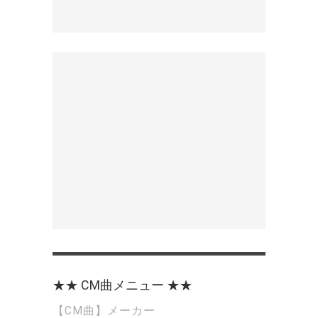
★★ CM曲メニュー ★★
【CM曲】メーカー