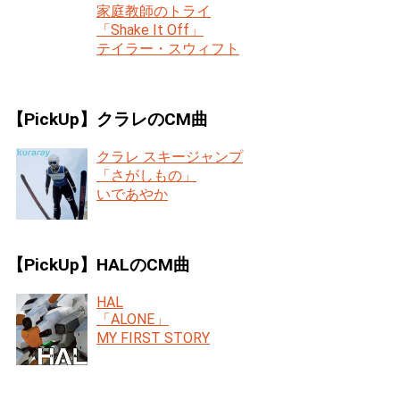
家庭教師のトライ
「Shake It Off」
テイラー・スウィフト
【PickUp】クラレのCM曲
クラレ スキージャンプ
「さがしもの」
いであやか
【PickUp】HALのCM曲
HAL
「ALONE」
MY FIRST STORY