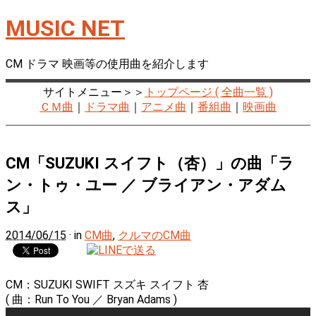
MUSIC NET
CM ドラマ 映画等の使用曲を紹介します
サイトメニュー＞＞
トップページ ( 全曲一覧 )
ＣＭ曲
｜
ドラマ曲
｜
アニメ曲
｜
番組曲
｜
映画曲
CM「SUZUKI スイフト（杏）」の曲「ラ
ン・トゥ・ユー ／ ブライアン・アダム
ス」
2014/06/15
· in
CM曲
,
クルマのCM曲
CM：SUZUKI SWIFT スズキ スイフト 杏
( 曲：Run To You ／ Bryan Adams )