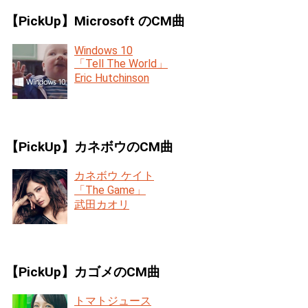
【PickUp】Microsoft のCM曲
Windows 10
「Tell The World」
Eric Hutchinson
【PickUp】カネボウのCM曲
カネボウ ケイト
「The Game」
武田カオリ
【PickUp】カゴメのCM曲
トマトジュース