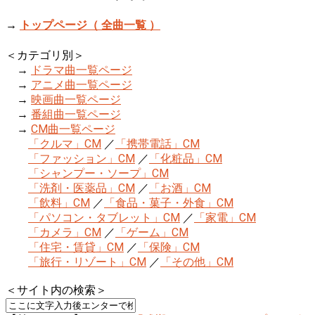
→
トップページ（ 全曲一覧 ）
＜カテゴリ別＞
→
ドラマ曲一覧ページ
→
アニメ曲一覧ページ
→
映画曲一覧ページ
→
番組曲一覧ページ
→
CM曲一覧ページ
「クルマ」CM
／
「携帯電話」CM
「ファッション」CM
／
「化粧品」CM
「シャンプー・ソープ」CM
「洗剤・医薬品」CM
／
「お酒」CM
「飲料」CM
／
「食品・菓子・外食」CM
「パソコン・タブレット」CM
／
「家電」CM
「カメラ」CM
／
「ゲーム」CM
「住宅・賃貸」CM
／
「保険」CM
「旅行・リゾート」CM
／
「その他」CM
＜サイト内の検索＞