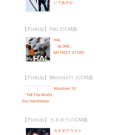
いであやか
【PickUp】HALのCM曲
HAL
「ALONE」
MY FIRST STORY
【PickUp】Microsoft のCM曲
Windows 10
「Tell The World」
Eric Hutchinson
【PickUp】カネボウのCM曲
カネボウ ケイト