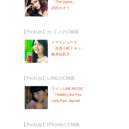
「The Game」
武田カオリ
【PickUp】カゴメのCM曲
トマトジュース
「赤道小町ドキッ」
橋本絵莉子
【PickUp】LINEのCM曲
ライン LINE MUSIC
「I Really Like You」
Carly Rae Jepsen
【PickUp】iPhoneのCM曲