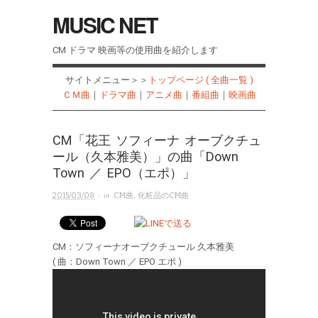
MUSIC NET
CM ドラマ 映画等の使用曲を紹介します
サイトメニュー＞＞
トップページ ( 全曲一覧 )
ＣＭ曲
｜
ドラマ曲
｜
アニメ曲
｜
番組曲
｜
映画曲
CM「花王 ソフィーナ オーブクチュ
ール（久本雅美）」の曲「Down
Town ／ EPO（エポ）」
· in
2015/03/08
CM曲
,
化粧品のCM曲
CM：ソフィーナオーブクチュール 久本雅美
( 曲：Down Town ／ EPO エポ )