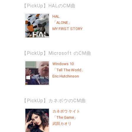
【PickUp】HALのCM曲
HAL
「ALONE」
MY FIRST STORY
【PickUp】Microsoft のCM曲
Windows 10
「Tell The World」
Eric Hutchinson
【PickUp】カネボウのCM曲
カネボウ ケイト
「The Game」
武田カオリ