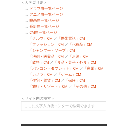
＜カテゴリ別＞
→
ドラマ曲一覧ページ
→
アニメ曲一覧ページ
→
映画曲一覧ページ
→
番組曲一覧ページ
→
CM曲一覧ページ
「クルマ」CM
／
「携帯電話」CM
「ファッション」CM
／
「化粧品」CM
「シャンプー・ソープ」CM
「洗剤・医薬品」CM
／
「お酒」CM
「飲料」CM
／
「食品・菓子・外食」CM
「パソコン・タブレット」CM
／
「家電」CM
「カメラ」CM
／
「ゲーム」CM
「住宅・賃貸」CM
／
「保険」CM
「旅行・リゾート」CM
／
「その他」CM
＜サイト内の検索＞