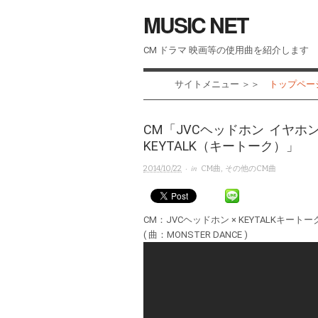
MUSIC NET
CM ドラマ 映画等の使用曲を紹介します
サイトメニュー ＞＞
トップページ 
CM「JVCヘッドホン イヤホン
KEYTALK（キートーク）」
· in
2014/10/22
CM曲
,
その他のCM曲
CM：JVCヘッドホン × KEYTALKキートー
( 曲：MONSTER DANCE )