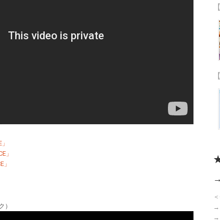
【
【
E」
CE」
CE」
＜
ーク）
→
→