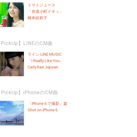
トマトジュース
「赤道小町ドキッ」
橋本絵莉子
PickUp】LINEのCM曲
ライン LINE MUSIC
「I Really Like You」
Carly Rae Jepsen
PickUp】iPhoneのCM曲
「iPhone 6 で撮影」篇
Shot on iPhone 6