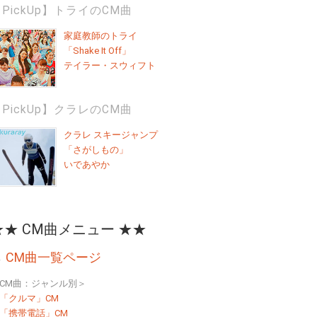
PickUp】トライのCM曲
家庭教師のトライ
「Shake It Off」
テイラー・スウィフト
PickUp】クラレのCM曲
クラレ スキージャンプ
「さがしもの」
いであやか
★★ CM曲メニュー ★★
→
CM曲一覧ページ
CM曲：ジャンル別＞
「クルマ」CM
「携帯電話」CM