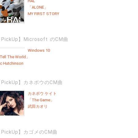
HAL
「ALONE」
MY FIRST STORY
PickUp】Microsoft のCM曲
Windows 10
ell The World」
ic Hutchinson
PickUp】カネボウのCM曲
カネボウ ケイト
「The Game」
武田カオリ
PickUp】カゴメのCM曲