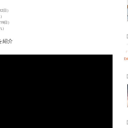
12日）
れ）
19日）
れ）
【
を紹介
「T
Er
【
【