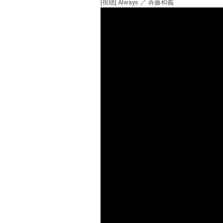
[視聴] Always ／ 斉藤和義