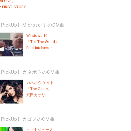
ALONE」
Y FIRST STORY
PickUp】Microsoft のCM曲
Windows 10
「Tell The World」
Eric Hutchinson
PickUp】カネボウのCM曲
カネボウ ケイト
「The Game」
武田カオリ
PickUp】カゴメのCM曲
トマトジュース