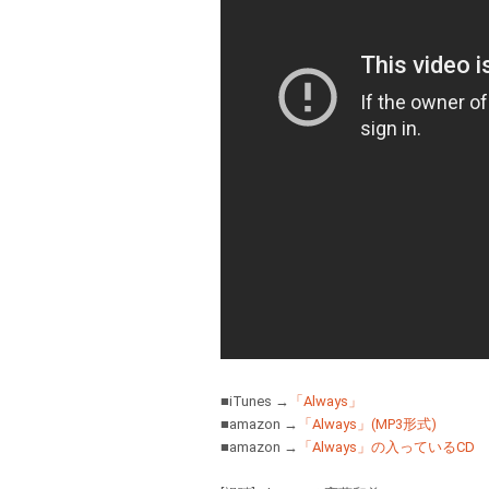
■iTunes →
「Always」
■amazon →
「Always」(MP3形式)
■amazon →
「Always」の入っているCD