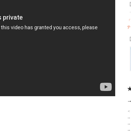
【
「S
テ
【
＜
→
→
→