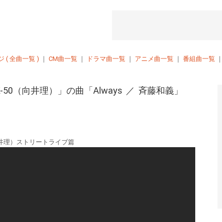
( 全曲一覧 )
｜
CM曲一覧
｜
ドラマ曲一覧
｜
アニメ曲一覧
｜
番組曲一覧
K-50（向井理）」の曲「Always ／ 斉藤和義」
50（向井理）ストリートライブ篇