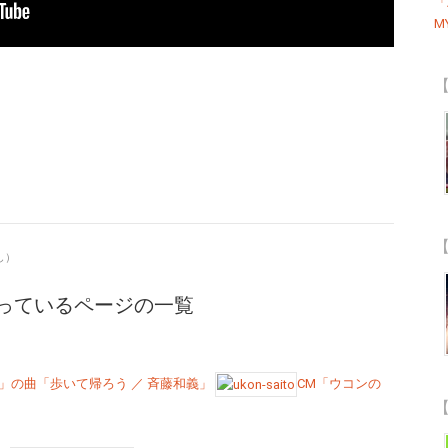
「
M
【
【
し）
っているページの一覧
パン」の曲「歩いて帰ろう ／ 斉藤和義」
CM「ウコンの
【