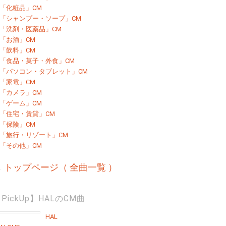
「化粧品」CM
「シャンプー・ソープ」CM
「洗剤・医薬品」CM
「お酒」CM
「飲料」CM
「食品・菓子・外食」CM
「パソコン・タブレット」CM
「家電」CM
「カメラ」CM
「ゲーム」CM
「住宅・賃貸」CM
「保険」CM
「旅行・リゾート」CM
「その他」CM
→
トップページ（ 全曲一覧 ）
PickUp】HALのCM曲
HAL