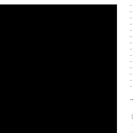
→
→
→
→
→
→
→
→
→
→
→
→
→
→
【