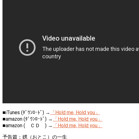
■iTunes (ﾀﾞｳﾝﾛｰﾄﾞ) →
「Hold me, Hold you」
■amazon (ﾀﾞｳﾝﾛｰﾄﾞ) →
「Hold me, Hold you」
■amazon ( ＣＤ ) →
「Hold me, Hold you」
予告篇：娚（おとこ）の一生