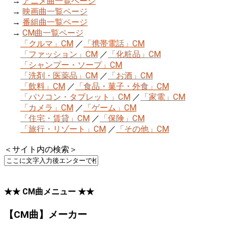
→
アニメ曲一覧ページ
→
映画曲一覧ページ
→
番組曲一覧ページ
→
CM曲一覧ページ
「クルマ」CM
／
「携帯電話」CM
「ファッション」CM
／
「化粧品」CM
「シャンプー・ソープ」CM
「洗剤・医薬品」CM
／
「お酒」CM
「飲料」CM
／
「食品・菓子・外食」CM
「パソコン・タブレット」CM
／
「家電」CM
「カメラ」CM
／
「ゲーム」CM
「住宅・賃貸」CM
／
「保険」CM
「旅行・リゾート」CM
／
「その他」CM
＜サイト内の検索＞
★★ CM曲メニュー ★★
【CM曲】メーカー