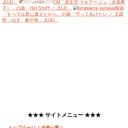
JUJU」
CM「資生堂 マキアージュ（水原希
子）」の曲「Hot Stuff ／ JUJU」
映画
「すべては君に逢えたから」の曲「守ってあげたい ／ 主題
歌：ゆず 劇中歌：JUJU」
★★★ サイトメニュー ★★★
→
トップページ（ 全曲一覧 ）