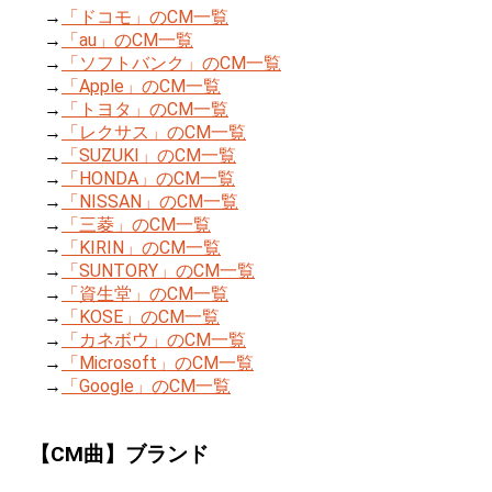
→
「ドコモ」のCM一覧
→
「au」のCM一覧
→
「ソフトバンク」のCM一覧
→
「Apple」のCM一覧
→
「トヨタ」のCM一覧
→
「レクサス」のCM一覧
→
「SUZUKI」のCM一覧
→
「HONDA」のCM一覧
→
「NISSAN」のCM一覧
→
「三菱」のCM一覧
→
「KIRIN」のCM一覧
→
「SUNTORY」のCM一覧
→
「資生堂」のCM一覧
→
「KOSE」のCM一覧
→
「カネボウ」のCM一覧
→
「Microsoft」のCM一覧
→
「Google」のCM一覧
【CM曲】ブランド