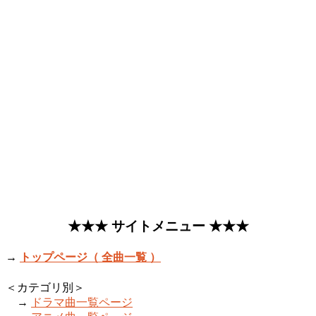
★★★ サイトメニュー ★★★
→
トップページ（ 全曲一覧 ）
＜カテゴリ別＞
→
ドラマ曲一覧ページ