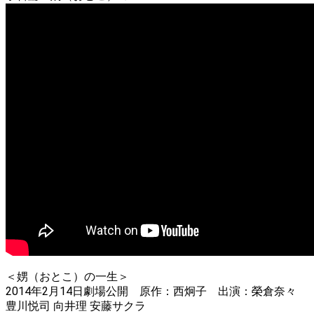
＜娚（おとこ）の一生＞
2014年2月14日劇場公開 原作：西炯子 出演：榮倉奈々
豊川悦司 向井理 安藤サクラ