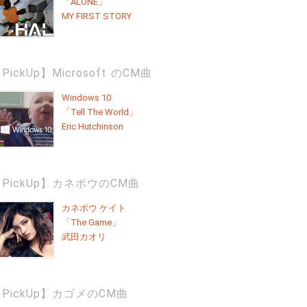
「ALONE」
MY FIRST STORY
PickUp】Microsoft のCM曲
Windows 10
「Tell The World」
Eric Hutchinson
PickUp】カネボウのCM曲
カネボウ ケイト
「The Game」
武田カオリ
PickUp】カゴメのCM曲