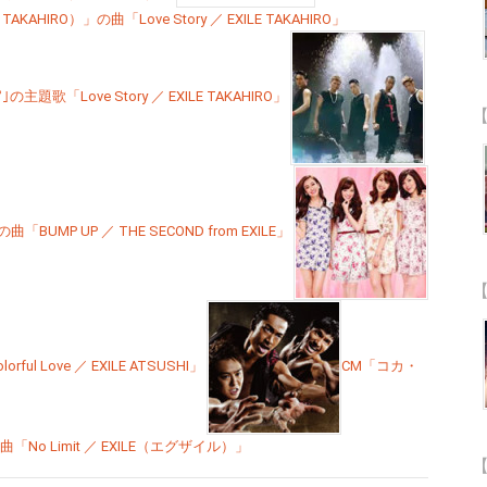
KAHIRO）」の曲「Love Story ／ EXILE TAKAHIRO」
題歌「Love Story ／ EXILE TAKAHIRO」
【
UMP UP ／ THE SECOND from EXILE」
【
ul Love ／ EXILE ATSUSHI」
CM「コカ・
の曲「No Limit ／ EXILE（エグザイル）」
【