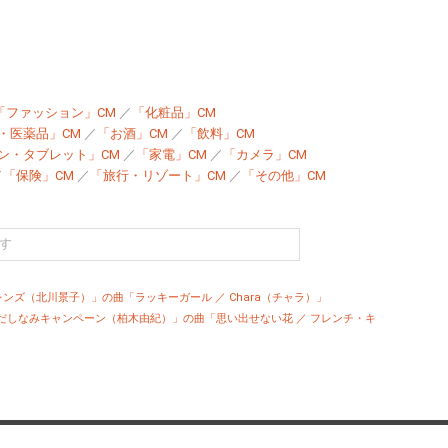
「ファッション」CM
／
「化粧品」CM
・医薬品」CM
／
「お酒」CM
／
「飲料」CM
ン・タブレット」CM
／
「家電」CM
／
「カメラ」CM
／
「保険」CM
／
「旅行・リゾート」CM
／
「その他」CM
レンズ（北川景子）」の曲「ラッキーガール ／ Chara（チャラ）」
身だしなみキャンペーン（柏木由紀）」の曲「思い出せない花 ／ フレンチ・キ