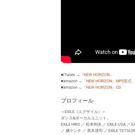
■iTunes →
「NEW HORIZON」
■amazon →
「NEW HORIZON」MP3形式
■amazon →
「NEW HORIZON」CD
プロフィール
＜EXILE（エグザイル）＞
ダンス&ボーカルユニット。
EXILE HIRO ／ 松本利夫 ／ EXILE USA ／ EXI
／ 橘ケンチ ／ 黒木啓司 ／ EXILE TETSUYA ／ 