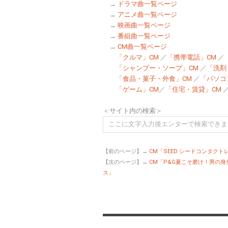
→
ドラマ曲一覧ページ
→
アニメ曲一覧ページ
→
映画曲一覧ページ
→
番組曲一覧ページ
→
CM曲一覧ページ
「クルマ」CM
／
「携帯電話」CM
／
「シャンプー・ソープ」CM
／
「洗剤
「食品・菓子・外食」CM
／
「パソコ
「ゲーム」CM
／
「住宅・賃貸」CM
＜サイト内の検索＞
【前のページ】→
CM「SEED シードコンタクト
【次のページ】→
CM「P&G夏こそ磨け！男の
ス」