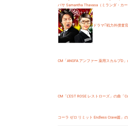
バサ Samantha Thavasa（ミランダ・カー TA
ドラマ｢戦力外捜査官｣の主
CM「ANGFA アンファー 薬用スカルプD」の曲「B
CM「L’EST ROSE レストローズ」の曲「Colorf
コーラ ゼロ リミット Endless Crave篇」