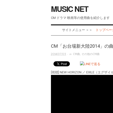
MUSIC NET
CM ドラマ 映画等の使用曲を紹介します
サイトメニュー ＞＞
トップページ 
CM「お台場新大陸2014」の曲「
· in
2014/07/03
CM曲
,
その他のCM曲
[視聴] NEW HORIZON ／ EXILE（エグザ