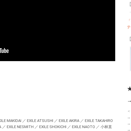
【
「S
テ
【
＜
→
LE MAKIDAI ／ EXILE ATSUSHI ／ EXILE AKIRA ／ EXILE TAKAHIRO
→
EXILE NESMITH ／ EXILE SHOKICHI ／ EXILE NAOTO ／ 小林直
→