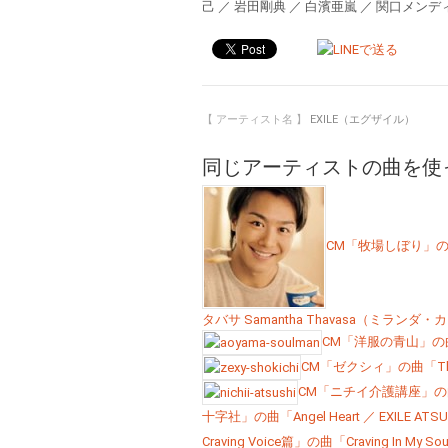
己 ／ 岩田剛典 ／ 白濱亜嵐 ／ 関口メンディー
【 アーティスト名 】
EXILE（エグザイル）
同じアーティストの曲を使
CM「牧場しぼり」の曲「Y
タバサ Samantha Thavasa（ミランダ・カ
CM「洋服の青山」の曲「
CM「ゼクシィ」の曲「The 
CM「ニチイ介護講座」の曲「ふ
十字社」の曲「Angel Heart ／ EXILE ATS
Craving Voice篇」の曲「Craving In My