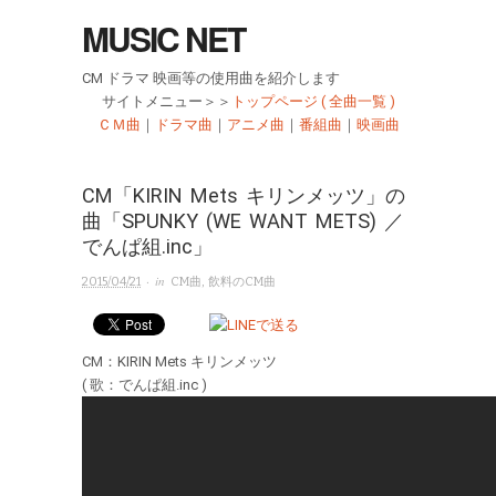
MUSIC NET
CM ドラマ 映画等の使用曲を紹介します
サイトメニュー＞＞
トップページ ( 全曲一覧 )
ＣＭ曲
｜
ドラマ曲
｜
アニメ曲
｜
番組曲
｜
映画曲
CM「KIRIN Mets キリンメッツ」の
曲「SPUNKY (WE WANT METS) ／
でんぱ組.inc」
· in
2015/04/21
CM曲
,
飲料のCM曲
CM：KIRIN Mets キリンメッツ
( 歌：でんぱ組.inc )