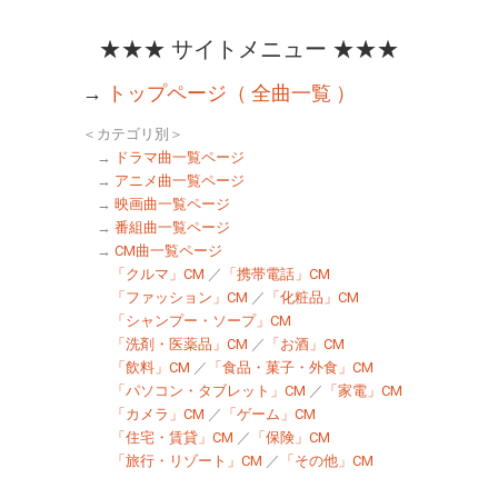
★★★ サイトメニュー ★★★
→
トップページ（ 全曲一覧 ）
＜カテゴリ別＞
→
ドラマ曲一覧ページ
→
アニメ曲一覧ページ
→
映画曲一覧ページ
→
番組曲一覧ページ
→
CM曲一覧ページ
「クルマ」CM
／
「携帯電話」CM
「ファッション」CM
／
「化粧品」CM
「シャンプー・ソープ」CM
「洗剤・医薬品」CM
／
「お酒」CM
「飲料」CM
／
「食品・菓子・外食」CM
「パソコン・タブレット」CM
／
「家電」CM
「カメラ」CM
／
「ゲーム」CM
「住宅・賃貸」CM
／
「保険」CM
「旅行・リゾート」CM
／
「その他」CM