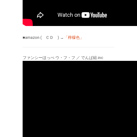
■amazon ( ＣＤ ) →
「檸檬色」
ファンシーほっぺ ウ・フ・フ ／ でんぱ組.inc