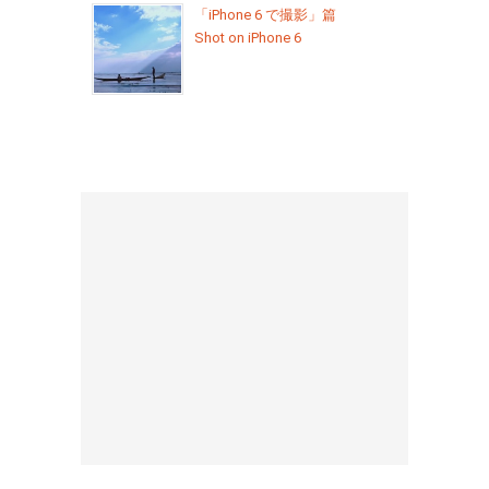
「iPhone 6 で撮影」篇
Shot on iPhone 6