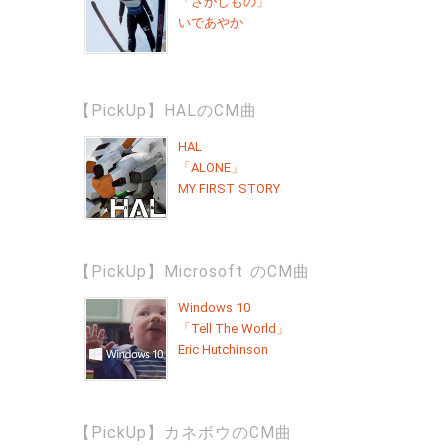
「さがしもの」
いであやか
【PickUp】HALのCM曲
HAL
「ALONE」
MY FIRST STORY
【PickUp】Microsoft のCM曲
Windows 10
「Tell The World」
Eric Hutchinson
【PickUp】カネボウのCM曲