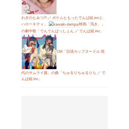
わぎのヒみつ?! ／ ポケムヒもったでんぱ組.incと、
ハローキティ」
映画「渇き。」
の劇中歌「でんでんぱっしょん ／ でんぱ組.inc」
CM「日清カップヌードル 現
代のサムライ篇」の曲「ちゅるりちゅるりら ／ で
んぱ組.inc」