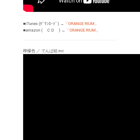
■iTunes (ﾀﾞｳﾝﾛｰﾄﾞ) →
「ORANGE RIUM」
■amazon ( ＣＤ ) →
「ORANGE RIUM」
檸檬色 ／ でんぱ組.inc