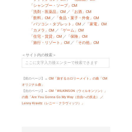
「シャンプー・ソープ」CM
「洗剤・医薬品」CM
／
「お酒」CM
「飲料」CM
／
「食品・菓子・外食」CM
「パソコン・タブレット」CM
／
「家電」CM
「カメラ」CM
／
「ゲーム」CM
「住宅・賃貸」CM
／
「保険」CM
「旅行・リゾート」CM
／
「その他」CM
＜サイト内の検索＞
【前のページ】→
CM「旅するカロリーメイト」の曲「CM
オリジナル曲」
【次のページ】→
CM「WILKINSON（ウィルキンソン）」
の曲「Are You Gonna Go My Way（自由への疾走） ／
Lenny Kravitz（レニー・クラヴィッツ）」