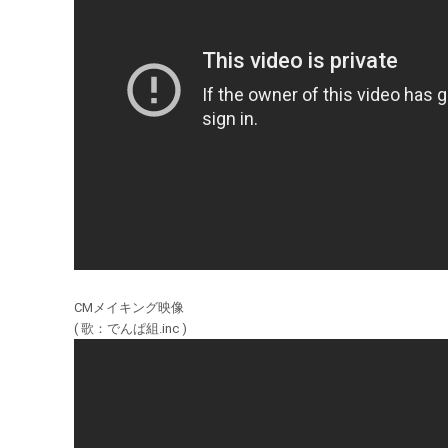
CMメイキング映像
( 歌：でんぱ組.inc )