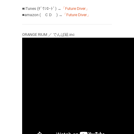
■iTunes (ﾀﾞｳﾝﾛｰﾄﾞ) →
「Future Diver」
■amazon ( ＣＤ ) →
「Future Diver」
ORANGE RIUM ／ でんぱ組.inc