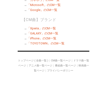
→
「Microsoft」のCM一覧
→
「Google」のCM一覧
【CM曲】ブランド
→
「Xperia」のCM一覧
→
「GALAXY」のCM一覧
→
「iPhone」のCM一覧
→
「TOYOTOWN」のCM一覧
トップページ ( 全曲一覧 )
｜
CM曲一覧ページ
｜
ドラマ曲一覧
ページ
｜
アニメ曲一覧ページ
｜
番組曲一覧ページ
｜
映画曲一
覧ページ
｜
プライバシーポリシー