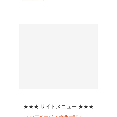
★★★ サイトメニュー ★★★
→
トップページ（ 全曲一覧 ）