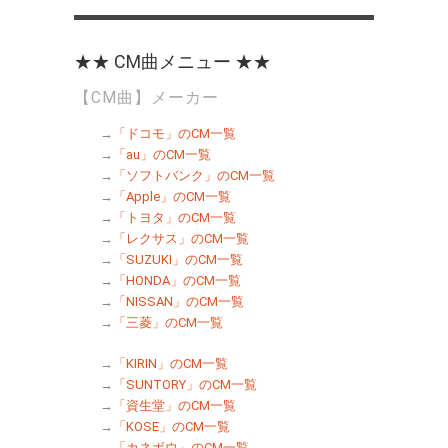
★★ CM曲メニュー ★★
【CM曲】メーカー
→
「ドコモ」のCM一覧
→
「au」のCM一覧
→
「ソフトバンク」のCM一覧
→
「Apple」のCM一覧
→
「トヨタ」のCM一覧
→
「レクサス」のCM一覧
→
「SUZUKI」のCM一覧
→
「HONDA」のCM一覧
→
「NISSAN」のCM一覧
→
「三菱」のCM一覧
→
「KIRIN」のCM一覧
→
「SUNTORY」のCM一覧
→
「資生堂」のCM一覧
→
「KOSE」のCM一覧
→
「カネボウ」のCM一覧