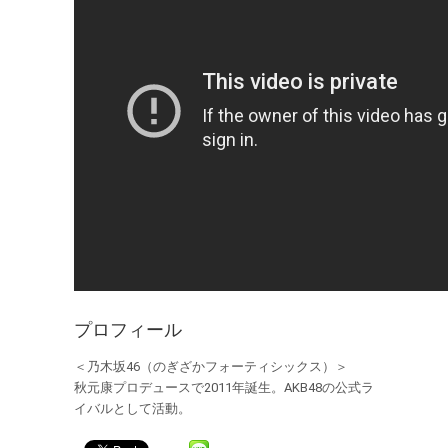
プロフィール
＜乃木坂46（のぎざかフォーティシックス）＞
秋元康プロデュースで2011年誕生。AKB48の公式ラ
イバルとして活動。