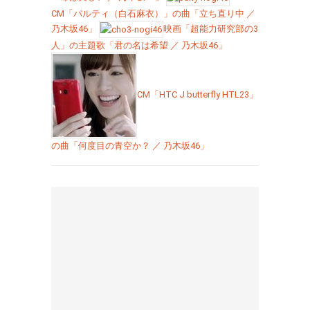
CM「パルティ（白石麻衣）」の曲「立ち直り中 ／
乃木坂46」
映画「超能力研究部の3
人」の主題歌「君の名は希望 ／ 乃木坂46」
CM「HTC J butterfly HTL23」
の曲「何度目の青空か？ ／ 乃木坂46」