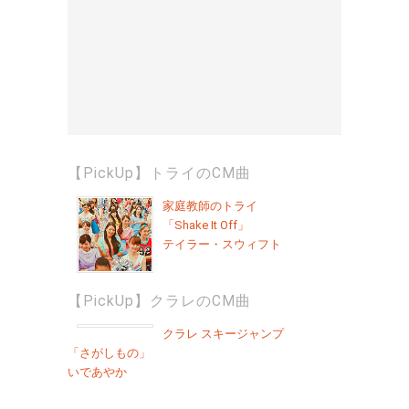
【PickUp】トライのCM曲
家庭教師のトライ
「Shake It Off」
テイラー・スウィフト
【PickUp】クラレのCM曲
クラレ スキージャンプ
「さがしもの」
いであやか