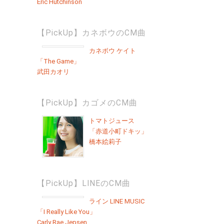
Eric Hutchinson
【PickUp】カネボウのCM曲
カネボウ ケイト
「The Game」
武田カオリ
【PickUp】カゴメのCM曲
トマトジュース
「赤道小町ドキッ」
橋本絵莉子
【PickUp】LINEのCM曲
ライン LINE MUSIC
「I Really Like You」
Carly Rae Jepsen