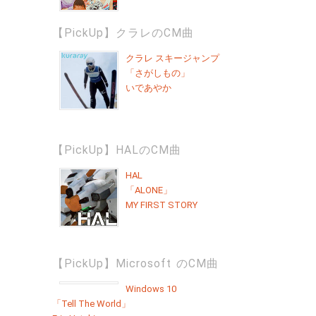
【PickUp】クラレのCM曲
クラレ スキージャンプ
「さがしもの」
いであやか
【PickUp】HALのCM曲
HAL
「ALONE」
MY FIRST STORY
【PickUp】Microsoft のCM曲
Windows 10
「Tell The World」