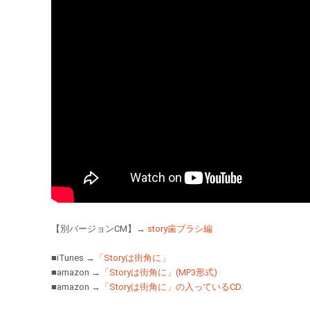
【別バージョンCM】→
story歯ブラシ編
■iTunes →
「Storyは街角に」
■amazon →
「Storyは街角に」(MP3形式)
■amazon →
「Storyは街角に」の入っているCD