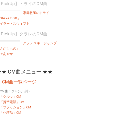
PickUp】トライのCM曲
家庭教師のトライ
hake It Off」
イラー・スウィフト
PickUp】クラレのCM曲
クラレ スキージャンプ
さがしもの」
であやか
★★ CM曲メニュー ★★
→
CM曲一覧ページ
CM曲：ジャンル別＞
「クルマ」CM
「携帯電話」CM
「ファッション」CM
「化粧品」CM