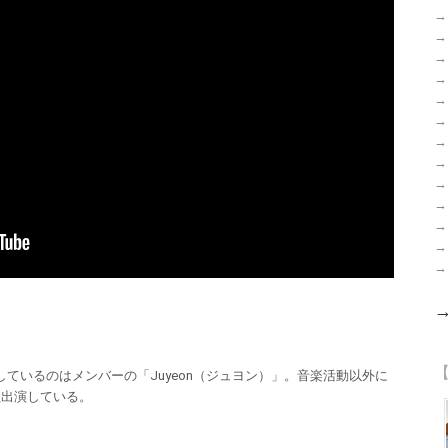
→
→
→
→
→
→
→
→
→
→
→
→
→
【
ているのはメンバーの「Juyeon（ジュヨン）」。音楽活動以外に
数出演している。