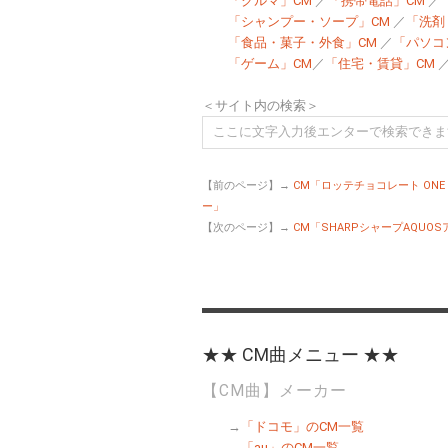
「クルマ」CM
／
「携帯電話」CM
／
「シャンプー・ソープ」CM
／
「洗剤
「食品・菓子・外食」CM
／
「パソコ
「ゲーム」CM
／
「住宅・賃貸」CM
＜サイト内の検索＞
【前のページ】→
CM「ロッテチョコレート ON
ー」
【次のページ】→
CM「SHARPシャープAQUO
★★ CM曲メニュー ★★
【CM曲】メーカー
→
「ドコモ」のCM一覧
→
「au」のCM一覧