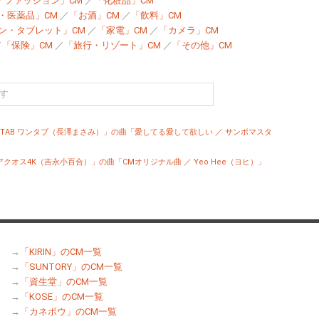
「ファッション」CM
／
「化粧品」CM
・医薬品」CM
／
「お酒」CM
／
「飲料」CM
ン・タブレット」CM
／
「家電」CM
／
「カメラ」CM
／
「保険」CM
／
「旅行・リゾート」CM
／
「その他」CM
E TAB ワンタブ（長澤まさみ）」の曲「愛してる愛して欲しい ／ サンボマスタ
Sアクオス4K（吉永小百合）」の曲「CMオリジナル曲 ／ Yeo Hee（ヨヒ）」
→
「KIRIN」のCM一覧
→
「SUNTORY」のCM一覧
→
「資生堂」のCM一覧
→
「KOSE」のCM一覧
→
「カネボウ」のCM一覧