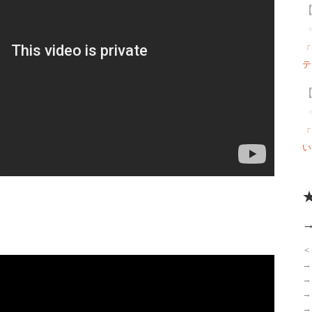
【
「S
テ
【
「
い
＜
→
→
→
→