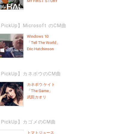
MY FIRST STORY
PickUp】Microsoft のCM曲
Windows 10
「Tell The World」
Eric Hutchinson
PickUp】カネボウのCM曲
カネボウ ケイト
「The Game」
武田カオリ
PickUp】カゴメのCM曲
トマトジュース