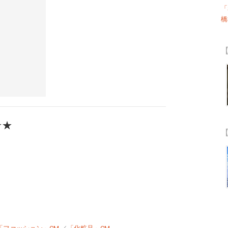
「
橋
【
★★
【