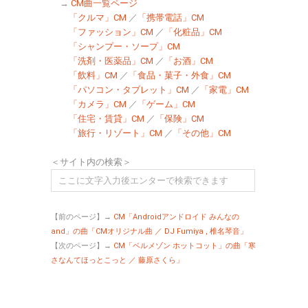
→
CM曲一覧ページ
「クルマ」CM
／
「携帯電話」CM
「ファッション」CM
／
「化粧品」CM
「シャンプー・ソープ」CM
「洗剤・医薬品」CM
／
「お酒」CM
「飲料」CM
／
「食品・菓子・外食」CM
「パソコン・タブレット」CM
／
「家電」CM
「カメラ」CM
／
「ゲーム」CM
「住宅・賃貸」CM
／
「保険」CM
「旅行・リゾート」CM
／
「その他」CM
＜サイト内の検索＞
【前のページ】→
CM「Androidアンドロイド みんなの
and」の曲「CMオリジナル曲 ／ DJ Fumiya , 椎名琴音」
【次のページ】→
CM「ベルメゾン ホットコット」の曲「寒
さなんてほっとこっと ／ 藤原さくら」