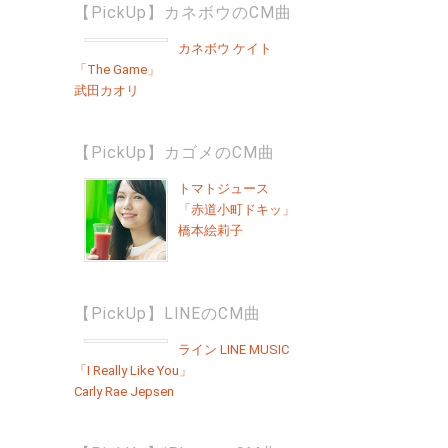
【PickUp】カネボウのCM曲
カネボウ ケイト
「The Game」
武田カオリ
【PickUp】カゴメのCM曲
トマトジュース
「赤道小町ドキッ」
橋本絵莉子
【PickUp】LINEのCM曲
ライン LINE MUSIC
「I Really Like You」
Carly Rae Jepsen