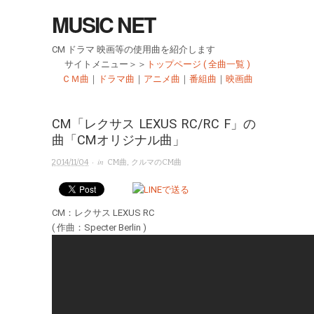
MUSIC NET
CM ドラマ 映画等の使用曲を紹介します
サイトメニュー＞＞
トップページ ( 全曲一覧 )
ＣＭ曲
｜
ドラマ曲
｜
アニメ曲
｜
番組曲
｜
映画曲
CM「レクサス LEXUS RC/RC F」の
曲「CMオリジナル曲」
· in
2014/11/04
CM曲
,
クルマのCM曲
CM：レクサス LEXUS RC
( 作曲：Specter Berlin )