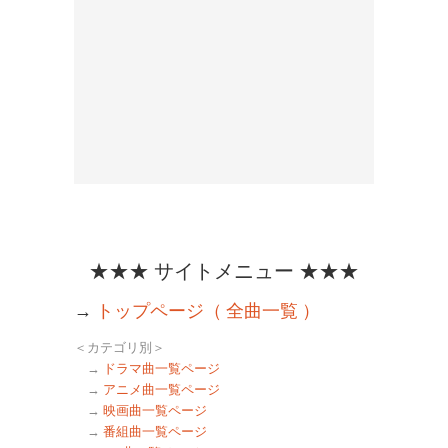
★★★ サイトメニュー ★★★
→
トップページ（ 全曲一覧 ）
＜カテゴリ別＞
→
ドラマ曲一覧ページ
→
アニメ曲一覧ページ
→
映画曲一覧ページ
→
番組曲一覧ページ