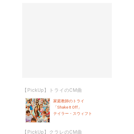
【PickUp】トライのCM曲
家庭教師のトライ
「Shake It Off」
テイラー・スウィフト
【PickUp】クラレのCM曲