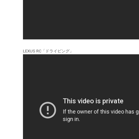
LEXUS RC「ドライビング」