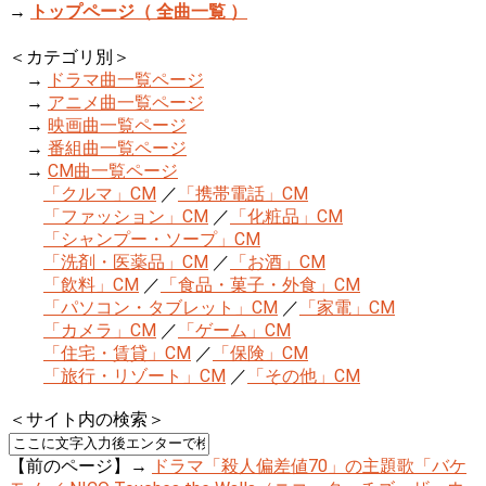
→
トップページ（ 全曲一覧 ）
＜カテゴリ別＞
→
ドラマ曲一覧ページ
→
アニメ曲一覧ページ
→
映画曲一覧ページ
→
番組曲一覧ページ
→
CM曲一覧ページ
「クルマ」CM
／
「携帯電話」CM
「ファッション」CM
／
「化粧品」CM
「シャンプー・ソープ」CM
「洗剤・医薬品」CM
／
「お酒」CM
「飲料」CM
／
「食品・菓子・外食」CM
「パソコン・タブレット」CM
／
「家電」CM
「カメラ」CM
／
「ゲーム」CM
「住宅・賃貸」CM
／
「保険」CM
「旅行・リゾート」CM
／
「その他」CM
＜サイト内の検索＞
【前のページ】→
ドラマ「殺人偏差値70」の主題歌「バケ