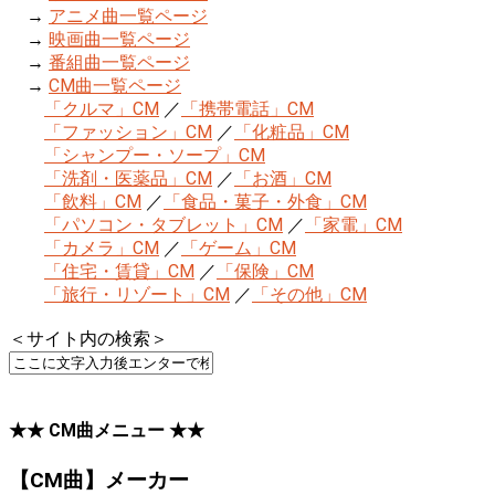
→
アニメ曲一覧ページ
→
映画曲一覧ページ
→
番組曲一覧ページ
→
CM曲一覧ページ
「クルマ」CM
／
「携帯電話」CM
「ファッション」CM
／
「化粧品」CM
「シャンプー・ソープ」CM
「洗剤・医薬品」CM
／
「お酒」CM
「飲料」CM
／
「食品・菓子・外食」CM
「パソコン・タブレット」CM
／
「家電」CM
「カメラ」CM
／
「ゲーム」CM
「住宅・賃貸」CM
／
「保険」CM
「旅行・リゾート」CM
／
「その他」CM
＜サイト内の検索＞
★★ CM曲メニュー ★★
【CM曲】メーカー