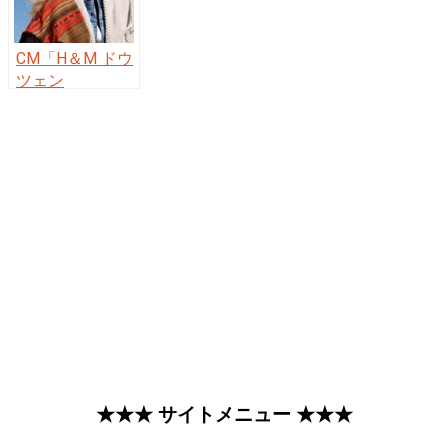
CM「H＆M ドウ
ツェン
Doutzen」の曲
「Pale Shelter
／ Tears for
Fears（ティアー
ズ・フォー・フ
ィアーズ）」
★★★ サイトメニュー ★★★