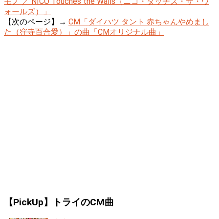
モノ ／ NICO Touches the Walls（ニコ・タッチズ・ザ・ウ
ォールズ）」
【次のページ】→
CM「ダイハツ タント 赤ちゃんやめまし
た（窪寺百合愛）」の曲「CMオリジナル曲」
【PickUp】トライのCM曲