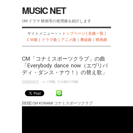
MUSIC NET
CM ドラマ 映画等の使用曲を紹介します
サイトメニュー＞＞
トップページ ( 全曲一覧 )
ＣＭ曲
｜
ドラマ曲
｜
アニメ曲
｜
番組曲
｜
映画曲
CM「コナミスポーツクラブ」の曲
「Everybody dance now（エヴリバ
ディ・ダンス・ナウ！）の替え歌」
· in
2014/01/07
CM曲
,
その他のCM曲
[視聴] CM KONAMI コナミスポーツクラブ