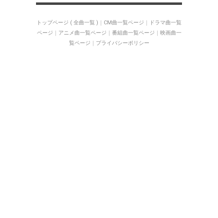
トップページ ( 全曲一覧 )
｜
CM曲一覧ページ
｜
ドラマ曲一覧
ページ
｜
アニメ曲一覧ページ
｜
番組曲一覧ページ
｜
映画曲一
覧ページ
｜
プライバシーポリシー