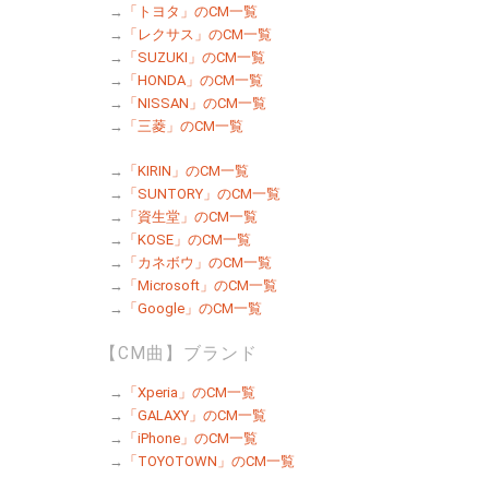
→
「トヨタ」のCM一覧
→
「レクサス」のCM一覧
→
「SUZUKI」のCM一覧
→
「HONDA」のCM一覧
→
「NISSAN」のCM一覧
→
「三菱」のCM一覧
→
「KIRIN」のCM一覧
→
「SUNTORY」のCM一覧
→
「資生堂」のCM一覧
→
「KOSE」のCM一覧
→
「カネボウ」のCM一覧
→
「Microsoft」のCM一覧
→
「Google」のCM一覧
【CM曲】ブランド
→
「Xperia」のCM一覧
→
「GALAXY」のCM一覧
→
「iPhone」のCM一覧
→
「TOYOTOWN」のCM一覧