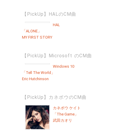
【PickUp】HALのCM曲
HAL
「ALONE」
MY FIRST STORY
【PickUp】Microsoft のCM曲
Windows 10
「Tell The World」
Eric Hutchinson
【PickUp】カネボウのCM曲
カネボウ ケイト
「The Game」
武田カオリ