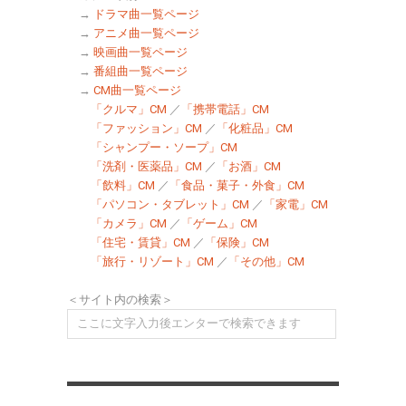
→
ドラマ曲一覧ページ
→
アニメ曲一覧ページ
→
映画曲一覧ページ
→
番組曲一覧ページ
→
CM曲一覧ページ
「クルマ」CM
／
「携帯電話」CM
「ファッション」CM
／
「化粧品」CM
「シャンプー・ソープ」CM
「洗剤・医薬品」CM
／
「お酒」CM
「飲料」CM
／
「食品・菓子・外食」CM
「パソコン・タブレット」CM
／
「家電」CM
「カメラ」CM
／
「ゲーム」CM
「住宅・賃貸」CM
／
「保険」CM
「旅行・リゾート」CM
／
「その他」CM
＜サイト内の検索＞