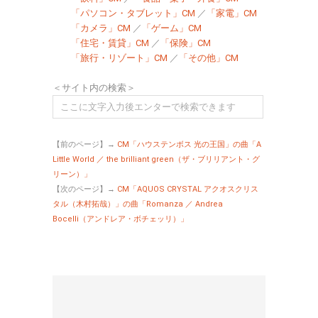
「パソコン・タブレット」CM
／
「家電」CM
「カメラ」CM
／
「ゲーム」CM
「住宅・賃貸」CM
／
「保険」CM
「旅行・リゾート」CM
／
「その他」CM
＜サイト内の検索＞
【前のページ】→
CM「ハウステンボス 光の王国」の曲「A
Little World ／ the brilliant green（ザ・ブリリアント・グ
リーン）」
【次のページ】→
CM「AQUOS CRYSTAL アクオスクリス
タル（木村拓哉）」の曲「Romanza ／ Andrea
Bocelli（アンドレア・ボチェッリ）」