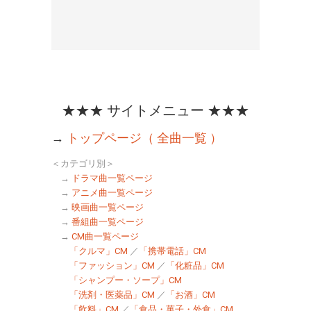
★★★ サイトメニュー ★★★
→
トップページ（ 全曲一覧 ）
＜カテゴリ別＞
→
ドラマ曲一覧ページ
→
アニメ曲一覧ページ
→
映画曲一覧ページ
→
番組曲一覧ページ
→
CM曲一覧ページ
「クルマ」CM
／
「携帯電話」CM
「ファッション」CM
／
「化粧品」CM
「シャンプー・ソープ」CM
「洗剤・医薬品」CM
／
「お酒」CM
「飲料」CM
／
「食品・菓子・外食」CM