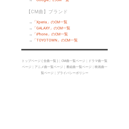
【CM曲】ブランド
→
「Xperia」のCM一覧
→
「GALAXY」のCM一覧
→
「iPhone」のCM一覧
→
「TOYOTOWN」のCM一覧
トップページ ( 全曲一覧 )
｜
CM曲一覧ページ
｜
ドラマ曲一覧
ページ
｜
アニメ曲一覧ページ
｜
番組曲一覧ページ
｜
映画曲一
覧ページ
｜
プライバシーポリシー