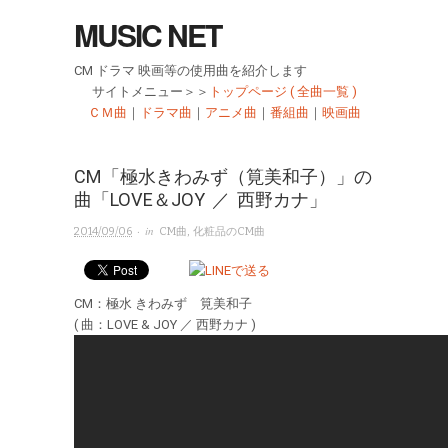
MUSIC NET
CM ドラマ 映画等の使用曲を紹介します
サイトメニュー＞＞
トップページ ( 全曲一覧 )
ＣＭ曲
｜
ドラマ曲
｜
アニメ曲
｜
番組曲
｜
映画曲
CM「極水きわみず（筧美和子）」の
曲「LOVE＆JOY ／ 西野カナ」
· in
2014/09/06
CM曲
,
化粧品のCM曲
CM：極水 きわみず 筧美和子
( 曲：LOVE & JOY ／ 西野カナ )