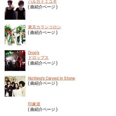
ハルカトミユキ
( 曲紹介ページ )
東京カランコロン
( 曲紹介ページ )
Drop's
ドロップス
( 曲紹介ページ )
Nothing’s Carved In Stone
( 曲紹介ページ )
印象派
( 曲紹介ページ )