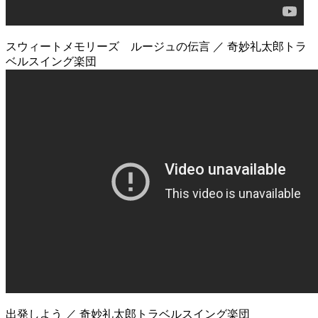
スウィートメモリーズ ルージュの伝言 ／ 奇妙礼太郎トラ
ベルスイング楽団
出発しよう ／ 奇妙礼太郎トラベルスイング楽団