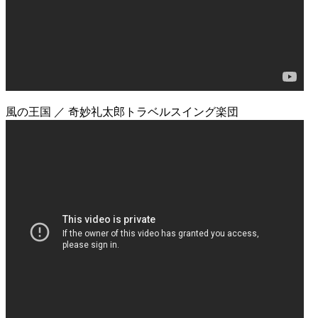
風の王国 ／ 奇妙礼太郎トラベルスイング楽団