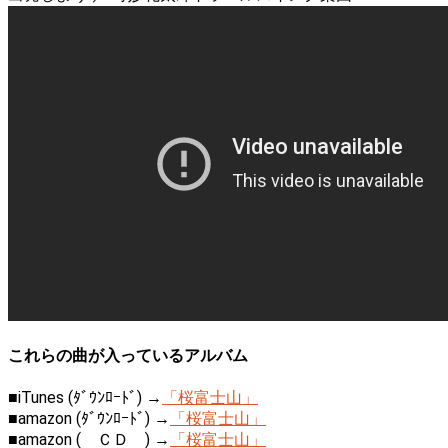
これらの曲が入っているアルバム
■iTunes (ﾀﾞｳﾝﾛｰﾄﾞ) →
「桜富士山」
■amazon (ﾀﾞｳﾝﾛｰﾄﾞ) →
「桜富士山」
■amazon ( ＣＤ ) →
「桜富士山」