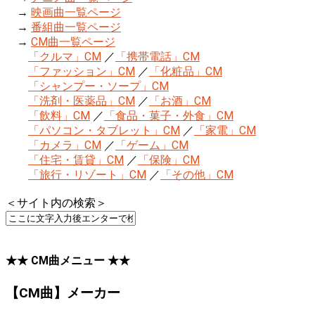
→
映画曲一覧ページ
→
番組曲一覧ページ
→
CM曲一覧ページ
「クルマ」CM
／
「携帯電話」CM
「ファッション」CM
／
「化粧品」CM
「シャンプー・ソープ」CM
「洗剤・医薬品」CM
／
「お酒」CM
「飲料」CM
／
「食品・菓子・外食」CM
「パソコン・タブレット」CM
／
「家電」CM
「カメラ」CM
／
「ゲーム」CM
「住宅・賃貸」CM
／
「保険」CM
「旅行・リゾート」CM
／
「その他」CM
＜サイト内の検索＞
★★ CM曲メニュー ★★
【CM曲】メーカー