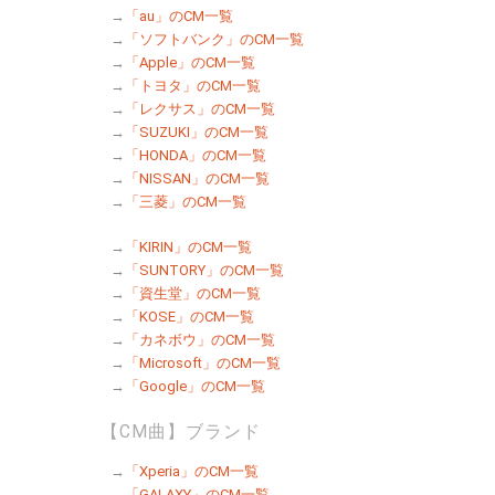
→
「au」のCM一覧
→
「ソフトバンク」のCM一覧
→
「Apple」のCM一覧
→
「トヨタ」のCM一覧
→
「レクサス」のCM一覧
→
「SUZUKI」のCM一覧
→
「HONDA」のCM一覧
→
「NISSAN」のCM一覧
→
「三菱」のCM一覧
→
「KIRIN」のCM一覧
→
「SUNTORY」のCM一覧
→
「資生堂」のCM一覧
→
「KOSE」のCM一覧
→
「カネボウ」のCM一覧
→
「Microsoft」のCM一覧
→
「Google」のCM一覧
【CM曲】ブランド
→
「Xperia」のCM一覧
→
「GALAXY」のCM一覧