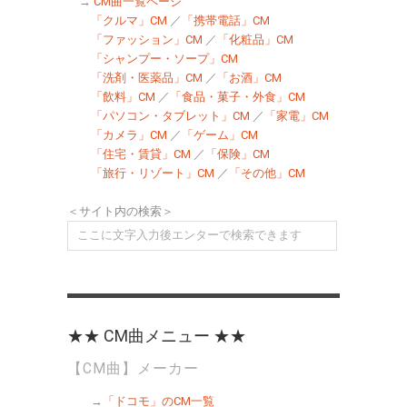
→
CM曲一覧ページ
「クルマ」CM
／
「携帯電話」CM
「ファッション」CM
／
「化粧品」CM
「シャンプー・ソープ」CM
「洗剤・医薬品」CM
／
「お酒」CM
「飲料」CM
／
「食品・菓子・外食」CM
「パソコン・タブレット」CM
／
「家電」CM
「カメラ」CM
／
「ゲーム」CM
「住宅・賃貸」CM
／
「保険」CM
「旅行・リゾート」CM
／
「その他」CM
＜サイト内の検索＞
★★ CM曲メニュー ★★
【CM曲】メーカー
→
「ドコモ」のCM一覧