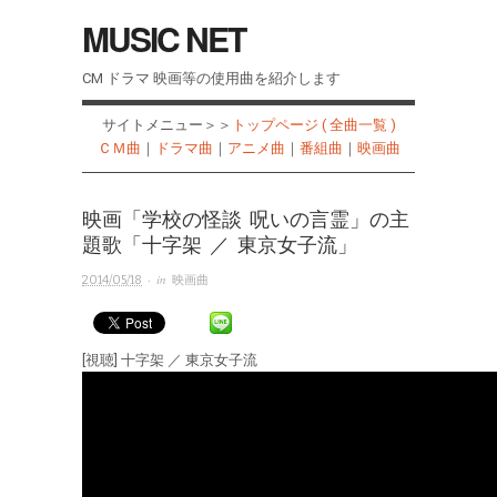
MUSIC NET
CM ドラマ 映画等の使用曲を紹介します
サイトメニュー＞＞
トップページ ( 全曲一覧 )
ＣＭ曲
｜
ドラマ曲
｜
アニメ曲
｜
番組曲
｜
映画曲
映画「学校の怪談 呪いの言霊」の主
題歌「十字架 ／ 東京女子流」
· in
2014/05/18
映画曲
[視聴] 十字架 ／ 東京女子流