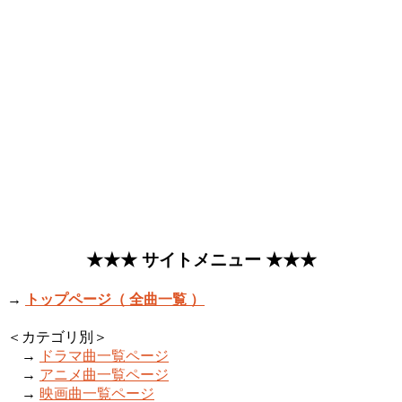
成功
（2014.5.7）井
（2015.4.22）井
岡一翔」の入場
岡一翔」の入場
曲「IRON
曲「IRON
HORSE ／ AK-
HORSE ／ AK-
69」
69」
★★★ サイトメニュー ★★★
→
トップページ（ 全曲一覧 ）
＜カテゴリ別＞
→
ドラマ曲一覧ページ
→
アニメ曲一覧ページ
→
映画曲一覧ページ