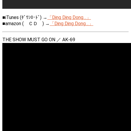
■iTunes (ﾀﾞｳﾝﾛｰﾄﾞ) →
「Ding Ding Dong…」
■amazon ( ＣＤ ) →
「Ding Ding Dong…」
THE SHOW MUST GO ON ／ AK-69