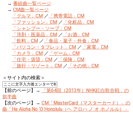
→
番組曲一覧ページ
→
CM曲一覧ページ
「クルマ」CM
／
「携帯電話」CM
「ファッション」CM
／
「化粧品」CM
「シャンプー・ソープ」CM
「洗剤・医薬品」CM
／
「お酒」CM
「飲料」CM
／
「食品・菓子・外食」CM
「パソコン・タブレット」CM
／
「家電」CM
「カメラ」CM
／
「ゲーム」CM
「住宅・賃貸」CM
／
「保険」CM
「旅行・リゾート」CM
／
「その他」CM
＜サイト内の検索＞
【前のページ】→
「第64回（2013年）NHK紅白歌合戦」の
前半曲
【次のページ】→
CM「MasterCard（マスターカード）」の
曲「He Aloha No ‘O Honolulu（ヘ アロハ ノ オ ホノルル）」