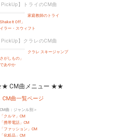
PickUp】トライのCM曲
家庭教師のトライ
hake It Off」
イラー・スウィフト
PickUp】クラレのCM曲
クラレ スキージャンプ
さがしもの」
であやか
★★ CM曲メニュー ★★
→
CM曲一覧ページ
CM曲：ジャンル別＞
「クルマ」CM
「携帯電話」CM
「ファッション」CM
「化粧品」CM