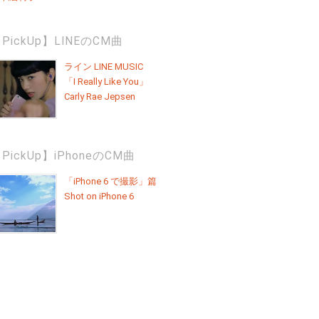
PickUp】LINEのCM曲
ライン LINE MUSIC
「I Really Like You」
Carly Rae Jepsen
PickUp】iPhoneのCM曲
「iPhone 6 で撮影」篇
Shot on iPhone 6