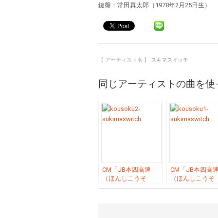
鍵盤：常田真太郎（1978年2月25日生）
【 アーティスト名 】
スキマスイッチ
同じアーティストの曲を使
CM「JB本四高速
CM「JB本四高
（ほんしこうそ
（ほんしこうそ
く）」の曲「ありが
く）」の曲「ト
とう ／ 大橋卓弥
ラーズハイ ／ 
（スキマスイッ
マスイッチ」
チ）」