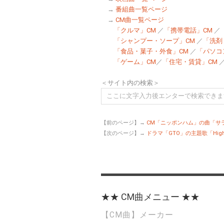
→
番組曲一覧ページ
→
CM曲一覧ページ
「クルマ」CM
／
「携帯電話」CM
／
「シャンプー・ソープ」CM
／
「洗剤
「食品・菓子・外食」CM
／
「パソコ
「ゲーム」CM
／
「住宅・賃貸」CM
＜サイト内の検索＞
【前のページ】→
CM「ニッポンハム」の曲「サラ
【次のページ】→
ドラマ「GTO」の主題歌「Highscho
★★ CM曲メニュー ★★
【CM曲】メーカー