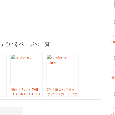
【
「T
Er
っているページの一覧
【
「
武
速
映画「ナルト THE
CM「ヨコハマタイ
【
LAST -NARUTO THE
ヤ アイスガードファ
ラベ
MOVIE-」の主題歌
イブ」の曲「パラボ
スキ
「星のうつわ ／ ス
ラヴァ ／ スキマス
キマスイッチ」
イッチ」
「
橋