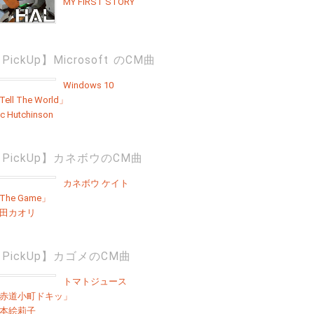
MY FIRST STORY
PickUp】Microsoft のCM曲
Windows 10
ell The World」
ic Hutchinson
PickUp】カネボウのCM曲
カネボウ ケイト
The Game」
田カオリ
PickUp】カゴメのCM曲
トマトジュース
赤道小町ドキッ」
本絵莉子