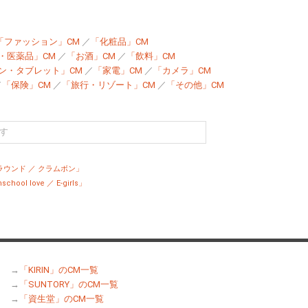
「ファッション」CM
／
「化粧品」CM
・医薬品」CM
／
「お酒」CM
／
「飲料」CM
ン・タブレット」CM
／
「家電」CM
／
「カメラ」CM
／
「保険」CM
／
「旅行・リゾート」CM
／
「その他」CM
ウンド ／ クラムボン」
ol love ／ E-girls」
→
「KIRIN」のCM一覧
→
「SUNTORY」のCM一覧
→
「資生堂」のCM一覧