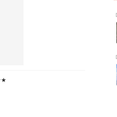
【
【
★★